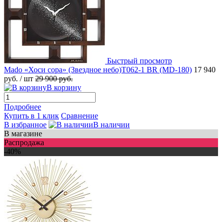
Быстрый просмотр
Mado «Хоси сора» (Звездное небо)Т062-1 BR (MD-180)
17 940
руб.
/ шт
29 900 руб.
В корзину
Подробнее
Купить в 1 клик
Сравнение
В избранное
В наличии
В магазине
Распродажа
-40%