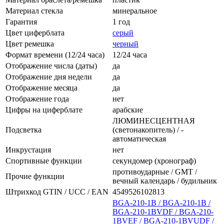
Материал стекла
минеральное
Гарантия
1 год
Цвет циферблата
серый
Цвет ремешка
черный
Формат времени (12/24 часа)
12/24 часа
Отображение числа (даты)
да
Отображение дня недели
да
Отображение месяца
да
Отображение года
нет
Цифры на циферблате
арабские
ЛЮМИНЕСЦЕНТНАЯ
Подсветка
(светонакопитель) / -
автоматическая
Инкрустация
нет
Спортивные функции
секундомер (хронограф)
противоударные / GMT /
Прочие функции
вечный календарь / будильник
Штрихкод GTIN / UCC / EAN
4549526102813
BGA-210-1B / BGA-210-1B /
BGA-210-1BVDF / BGA-210-
1BVEF / BGA-210-1BVUDF /