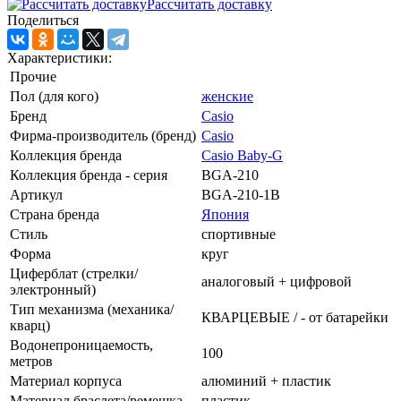
Рассчитать доставку
Поделиться
Характеристики:
Прочие
Пол (для кого)
женские
Бренд
Casio
Фирма-производитель (бренд)
Casio
Коллекция бренда
Casio Baby-G
Коллекция бренда - серия
BGA-210
Артикул
BGA-210-1B
Страна бренда
Япония
Стиль
спортивные
Форма
круг
Циферблат (стрелки/
аналоговый + цифровой
электронный)
Тип механизма (механика/
КВАРЦЕВЫЕ / - от батарейки
кварц)
Водонепроницаемость,
100
метров
Материал корпуса
алюминий + пластик
Материал браслета/ремешка
пластик