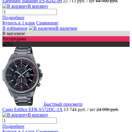
Earnshaw Barallier ES-8242-99
22 715 руб.
/ шт
64 900 руб.
В корзину
Подробнее
Купить в 1 клик
Сравнение
В избранное
В наличии
В магазине
Распродажа
-45%
Быстрый просмотр
Casio Edifice EFR-S572DC-1A
13 744 руб.
/ шт
24 990 руб.
В корзину
Подробнее
Купить в 1 клик
Сравнение