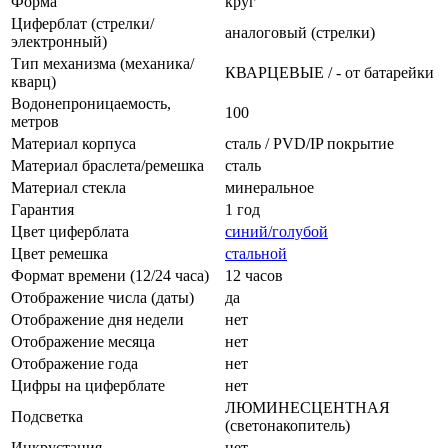
Форма
круг
Циферблат (стрелки/
аналоговый (стрелки)
электронный)
Тип механизма (механика/
КВАРЦЕВЫЕ / - от батарейки
кварц)
Водонепроницаемость,
100
метров
Материал корпуса
сталь / PVD/IP покрытие
Материал браслета/ремешка
сталь
Материал стекла
минеральное
Гарантия
1 год
Цвет циферблата
синий/голубой
Цвет ремешка
стальной
Формат времени (12/24 часа)
12 часов
Отображение числа (даты)
да
Отображение дня недели
нет
Отображение месяца
нет
Отображение года
нет
Цифры на циферблате
нет
ЛЮМИНЕСЦЕНТНАЯ
Подсветка
(светонакопитель)
Инкрустация
нет