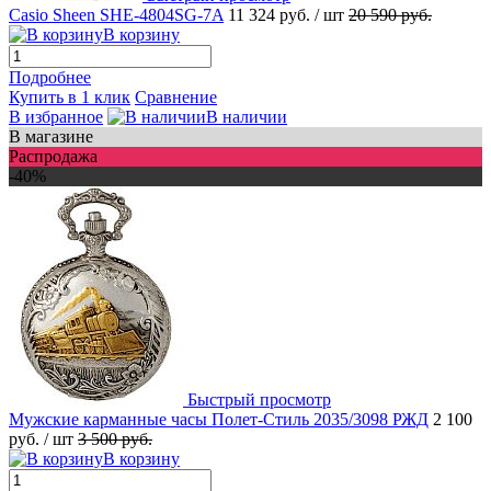
Casio Sheen SHE-4804SG-7A
11 324 руб.
/ шт
20 590 руб.
В корзину
Подробнее
Купить в 1 клик
Сравнение
В избранное
В наличии
В магазине
Распродажа
-40%
Быстрый просмотр
Мужские карманные часы Полет-Стиль 2035/3098 РЖД
2 100
руб.
/ шт
3 500 руб.
В корзину