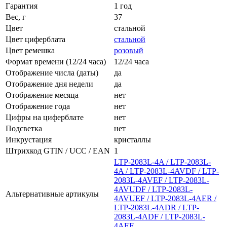
Гарантия
1 год
Вес, г
37
Цвет
стальной
Цвет циферблата
стальной
Цвет ремешка
розовый
Формат времени (12/24 часа)
12/24 часа
Отображение числа (даты)
да
Отображение дня недели
да
Отображение месяца
нет
Отображение года
нет
Цифры на циферблате
нет
Подсветка
нет
Инкрустация
кристаллы
Штрихкод GTIN / UCC / EAN
1
LTP-2083L-4A / LTP-2083L-
4A / LTP-2083L-4AVDF / LTP-
2083L-4AVEF / LTP-2083L-
4AVUDF / LTP-2083L-
Альтернативные артикулы
4AVUEF / LTP-2083L-4AER /
LTP-2083L-4ADR / LTP-
2083L-4ADF / LTP-2083L-
4AEF