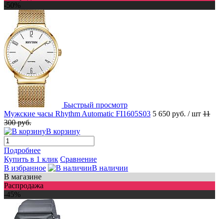
-50%
Быстрый просмотр
Мужские часы Rhythm Automatic FI1605S03
5 650 руб.
/ шт
11
300 руб.
В корзину
Подробнее
Купить в 1 клик
Сравнение
В избранное
В наличии
В магазине
Распродажа
-45%