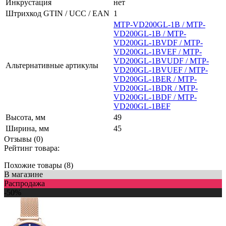
Инкрустация
нет
Штрихкод GTIN / UCC / EAN
1
MTP-VD200GL-1B / MTP-
VD200GL-1B / MTP-
VD200GL-1BVDF / MTP-
VD200GL-1BVEF / MTP-
VD200GL-1BVUDF / MTP-
Альтернативные артикулы
VD200GL-1BVUEF / MTP-
VD200GL-1BER / MTP-
VD200GL-1BDR / MTP-
VD200GL-1BDF / MTP-
VD200GL-1BEF
Высота, мм
49
Ширина, мм
45
Отзывы (0)
Рейтинг товара:
Похожие товары (8)
В магазине
Распродажа
-50%