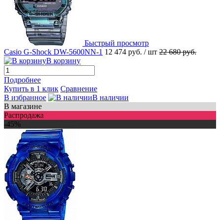
Быстрый просмотр
Casio G-Shock DW-5600NN-1
12 474 руб.
/ шт
22 680 руб.
В корзину
Подробнее
Купить в 1 клик
Сравнение
В избранное
В наличии
В магазине
Распродажа
-45%