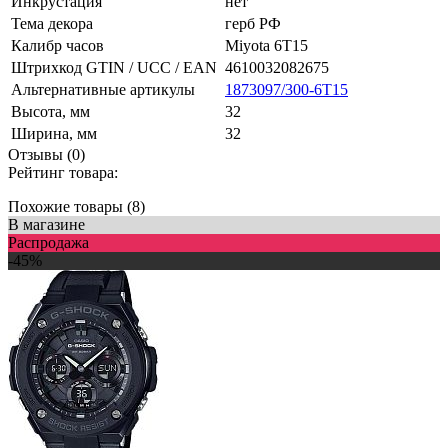
Инкрустация
нет
Тема декора
герб РФ
Калибр часов
Miyota 6T15
Штрихкод GTIN / UCC / EAN
4610032082675
Альтернативные артикулы
1873097/300-6Т15
Высота, мм
32
Ширина, мм
32
Отзывы (0)
Рейтинг товара:
Похожие товары (8)
В магазине
Распродажа
-45%