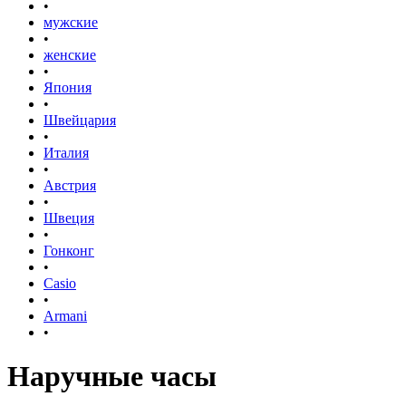
•
мужские
•
женские
•
Япония
•
Швейцария
•
Италия
•
Австрия
•
Швеция
•
Гонконг
•
Casio
•
Armani
•
Наручные часы