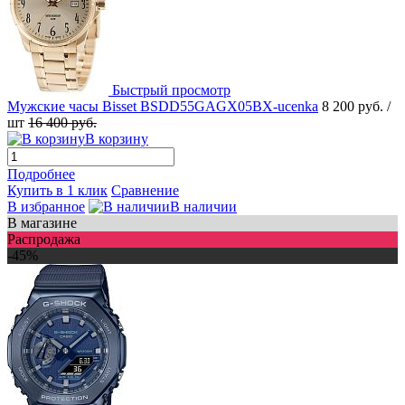
Быстрый просмотр
Мужские часы Bisset BSDD55GAGX05BX-ucenka
8 200 руб.
/
шт
16 400 руб.
В корзину
Подробнее
Купить в 1 клик
Сравнение
В избранное
В наличии
В магазине
Распродажа
-45%