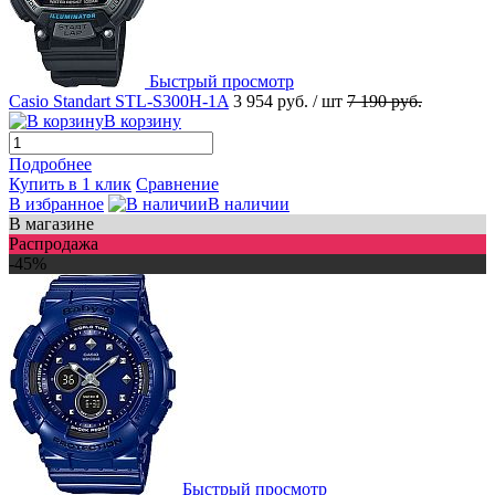
Быстрый просмотр
Casio Standart STL-S300H-1A
3 954 руб.
/ шт
7 190 руб.
В корзину
Подробнее
Купить в 1 клик
Сравнение
В избранное
В наличии
В магазине
Распродажа
-45%
Быстрый просмотр