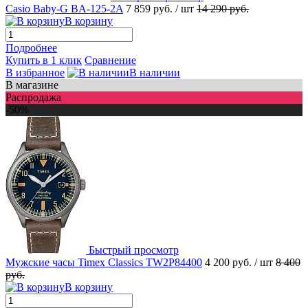
Casio Baby-G BA-125-2A
7 859 руб.
/ шт
14 290 руб.
В корзину
Подробнее
Купить в 1 клик
Сравнение
В избранное
В наличии
В магазине
Распродажа
-50%
Быстрый просмотр
Мужские часы Timex Classics TW2P84400
4 200 руб.
/ шт
8 400
руб.
В корзину