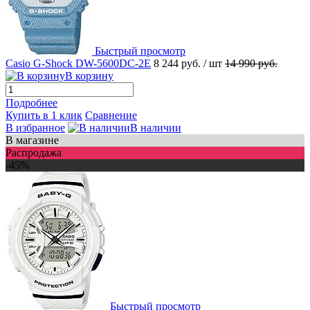
Быстрый просмотр
Casio G-Shock DW-5600DC-2E
8 244 руб.
/ шт
14 990 руб.
В корзину
Подробнее
Купить в 1 клик
Сравнение
В избранное
В наличии
В магазине
Распродажа
-45%
Быстрый просмотр