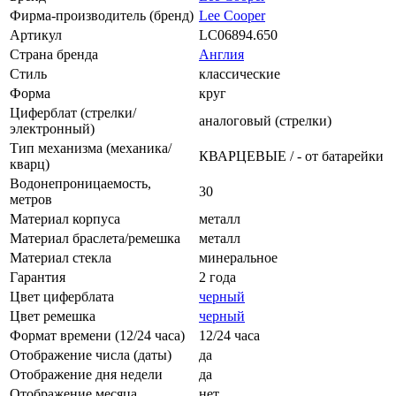
Фирма-производитель (бренд)
Lee Cooper
Артикул
LC06894.650
Страна бренда
Англия
Стиль
классические
Форма
круг
Циферблат (стрелки/
аналоговый (стрелки)
электронный)
Тип механизма (механика/
КВАРЦЕВЫЕ / - от батарейки
кварц)
Водонепроницаемость,
30
метров
Материал корпуса
металл
Материал браслета/ремешка
металл
Материал стекла
минеральное
Гарантия
2 года
Цвет циферблата
черный
Цвет ремешка
черный
Формат времени (12/24 часа)
12/24 часа
Отображение числа (даты)
да
Отображение дня недели
да
Отображение месяца
нет