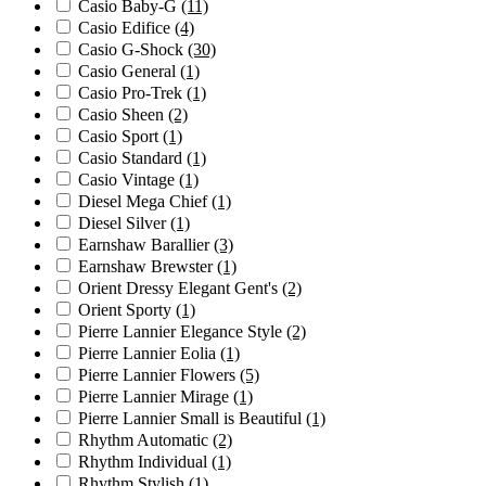
Casio Baby-G
(11)
Casio Edifice
(4)
Casio G-Shock
(30)
Casio General
(1)
Casio Pro-Trek
(1)
Casio Sheen
(2)
Casio Sport
(1)
Casio Standard
(1)
Casio Vintage
(1)
Diesel Mega Chief
(1)
Diesel Silver
(1)
Earnshaw Barallier
(3)
Earnshaw Brewster
(1)
Orient Dressy Elegant Gent's
(2)
Orient Sporty
(1)
Pierre Lannier Elegance Style
(2)
Pierre Lannier Eolia
(1)
Pierre Lannier Flowers
(5)
Pierre Lannier Mirage
(1)
Pierre Lannier Small is Beautiful
(1)
Rhythm Automatic
(2)
Rhythm Individual
(1)
Rhythm Stylish
(1)