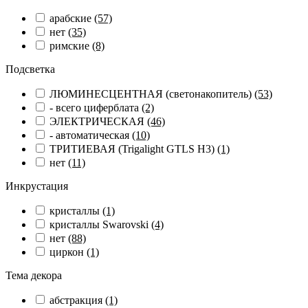
арабские
(57)
нет
(35)
римские
(8)
Подсветка
ЛЮМИНЕСЦЕНТНАЯ (светонакопитель)
(53)
- всего циферблата
(2)
ЭЛЕКТРИЧЕСКАЯ
(46)
- автоматическая
(10)
ТРИТИЕВАЯ (Trigalight GTLS H3)
(1)
нет
(11)
Инкрустация
кристаллы
(1)
кристаллы Swarovski
(4)
нет
(88)
циркон
(1)
Тема декора
абстракция
(1)