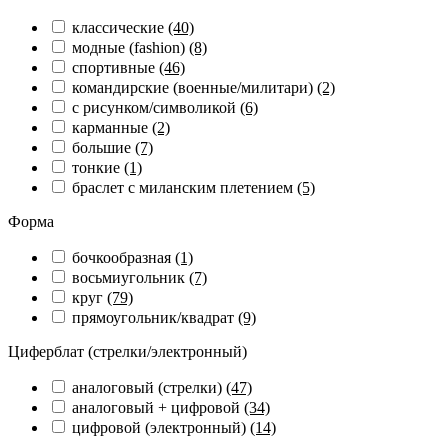
классические
(40)
модные (fashion)
(8)
спортивные
(46)
командирские (военные/милитари)
(2)
с рисунком/символикой
(6)
карманные
(2)
большие
(7)
тонкие
(1)
браслет с миланским плетением
(5)
Форма
бочкообразная
(1)
восьмиугольник
(7)
круг
(79)
прямоугольник/квадрат
(9)
Циферблат (стрелки/электронный)
аналоговый (стрелки)
(47)
аналоговый + цифровой
(34)
цифровой (электронный)
(14)