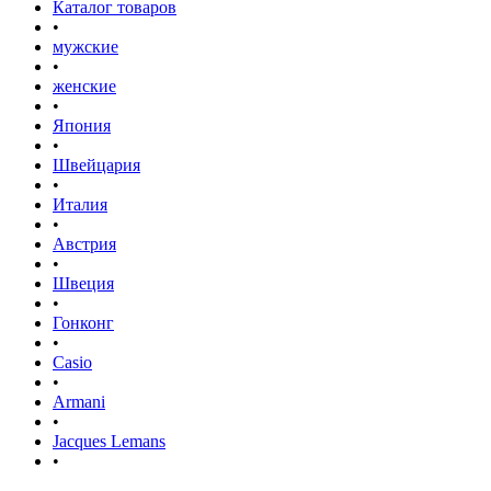
Каталог товаров
•
мужские
•
женские
•
Япония
•
Швейцария
•
Италия
•
Австрия
•
Швеция
•
Гонконг
•
Casio
•
Armani
•
Jacques Lemans
•