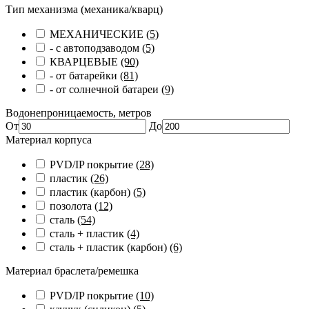
Тип механизма (механика/кварц)
МЕХАНИЧЕСКИЕ
(5)
- с автоподзаводом
(5)
КВАРЦЕВЫЕ
(90)
- от батарейки
(81)
- от солнечной батареи
(9)
Водонепроницаемость, метров
От
До
Материал корпуса
PVD/IP покрытие
(28)
пластик
(26)
пластик (карбон)
(5)
позолота
(12)
сталь
(54)
сталь + пластик
(4)
сталь + пластик (карбон)
(6)
Материал браслета/ремешка
PVD/IP покрытие
(10)