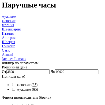
Наручные часы
мужские
женские
Япония
Швейцария
Италия
Австрия
Швеция
Гонконг
Casio
Armani
Jacques Lemans
Фильтр по параметрам
Розничная цена
От
До
Пол (для кого)
женские
(35)
мужские
(65)
Фирма-производитель (бренд)