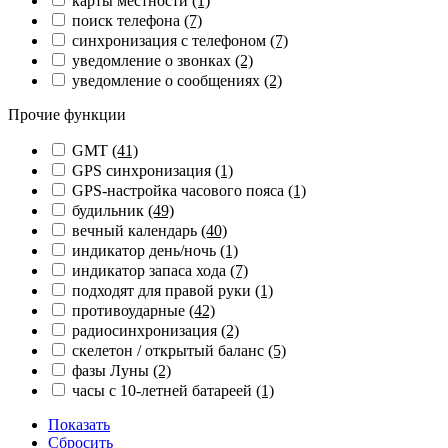
карты местности
(1)
поиск телефона
(7)
синхронизация с телефоном
(7)
уведомление о звонках
(2)
уведомление о сообщениях
(2)
Прочие функции
GMT
(41)
GPS синхронизация
(1)
GPS-настройка часового пояса
(1)
будильник
(49)
вечный календарь
(40)
индикатор день/ночь
(1)
индикатор запаса хода
(7)
подходят для правой руки
(1)
противоударные
(42)
радиосинхронизация
(2)
скелетон / открытый баланс
(5)
фазы Луны
(2)
часы с 10-летней батареей
(1)
Показать
Сбросить