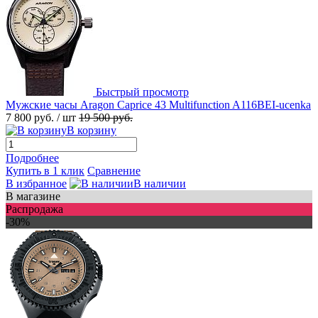
Быстрый просмотр
Мужские часы Aragon Caprice 43 Multifunction A116BEI-ucenka
7 800 руб.
/ шт
19 500 руб.
В корзину
Подробнее
Купить в 1 клик
Сравнение
В избранное
В наличии
В магазине
Распродажа
-30%