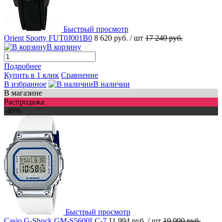
Быстрый просмотр
Orient Sporty FUT0J001B0
8 620 руб.
/ шт
17 240 руб.
В корзину
Подробнее
Купить в 1 клик
Сравнение
В избранное
В наличии
В магазине
Распродажа
-40%
Быстрый просмотр
Casio G-Shock GM-S5600LC-7
11 994 руб.
/ шт
19 990 руб.