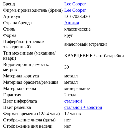
Бренд
Lee Cooper
Фирма-производитель (бренд)
Lee Cooper
Артикул
LC07028.430
Страна бренда
Англия
Стиль
классические
Форма
круг
Циферблат (стрелки/
аналоговый (стрелки)
электронный)
Тип механизма (механика/
КВАРЦЕВЫЕ / - от батарейки
кварц)
Водонепроницаемость,
30
метров
Материал корпуса
металл
Материал браслета/ремешка
металл
Материал стекла
минеральное
Гарантия
2 года
Цвет циферблата
стальной
Цвет ремешка
стальной + золотой
Формат времени (12/24 часа)
12 часов
Отображение числа (даты)
нет
Отображение дня недели
нет