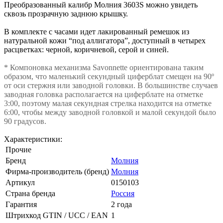
Преобразованный калибр Молния 3603S можно увидеть
сквозь прозрачную заднюю крышку.
В комплекте с часами идет лакированный ремешок из
натуральной кожи “под аллигатора”, доступный в четырех
расцветках: черной, коричневой, серой и синей.
* Компоновка механизма Savonnette ориентирована таким
образом, что маленький секундный циферблат смещен на 90º
от оси стержня или заводной головки. В большинстве случаев
заводная головка располагается на циферблате на отметке
3:00, поэтому малая секундная стрелка находится на отметке
6:00, чтобы между заводной головкой и малой секундой было
90 градусов.
Характеристики:
Прочие
Бренд
Молния
Фирма-производитель (бренд)
Молния
Артикул
0150103
Страна бренда
Россия
Гарантия
2 года
Штрихкод GTIN / UCC / EAN
1