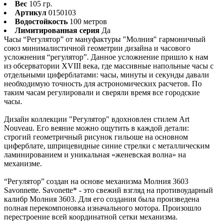
Вес
105 гр.
Артикул
0150103
Водостойкость
100 метров
Лимитированная серия
Да
Часы “Регулятор” от мануфактуры "Молния" гармоничный
союз минималистичной геометрии дизайна и часового
усложнения “регулятор”. Данное усложнение пришло к нам
из обсерватории XVIII века, где массивные напольные часы с
отдельными циферблатами: часы, минуты и секунды давали
необходимую точность для астрономических расчетов. По
таким часам регулировали и сверяли время все городские
часы.
Дизайн коллекции "Регулятор" вдохновлен стилем Art
Nouveau. Его веяние можно ощутить в каждой детали:
строгий геометричный рисунок гильоше на основном
циферблате, шприцевидные синие стрелки с металлическим
ламинированием и уникальная «женевская волна» на
механизме.
“Регулятор” создан на основе механизма Молния 3603
Savonnette. Savonette* - это свежий взгляд на противоударный
калибр Молния 3603. Для его создания была произведена
полная перекомпоновка изначального мотора. Произошло
перестроение всей координатной сетки механизма.