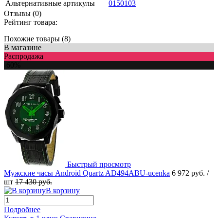
Альтернативные артикулы
0150103
Отзывы (0)
Рейтинг товара:
Похожие товары (8)
В магазине
Распродажа
-60%
Быстрый просмотр
Мужские часы Android Quartz AD494ABU-ucenka
6 972 руб.
/
шт
17 430 руб.
В корзину
Подробнее