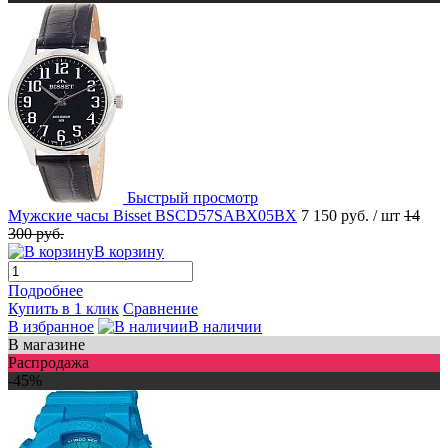
Быстрый просмотр
Мужские часы Bisset BSCD57SABX05BX
7 150 руб.
/ шт
14
300 руб.
В корзину
Подробнее
Купить в 1 клик
Сравнение
В избранное
В наличии
В магазине
Распродажа
-45%