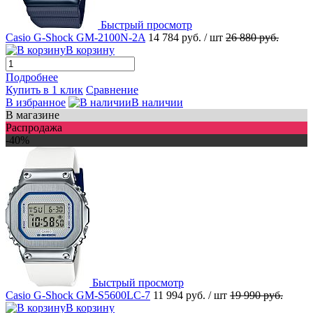
Быстрый просмотр
Casio G-Shock GM-2100N-2A
14 784 руб.
/ шт
26 880 руб.
В корзину
Подробнее
Купить в 1 клик
Сравнение
В избранное
В наличии
В магазине
Распродажа
-40%
Быстрый просмотр
Casio G-Shock GM-S5600LC-7
11 994 руб.
/ шт
19 990 руб.
В корзину