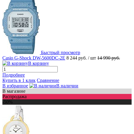
Быстрый просмотр
Casio G-Shock DW-5600DC-2E
8 244 руб.
/ шт
14 990 руб.
В корзину
Подробнее
Купить в 1 клик
Сравнение
В избранное
В наличии
В магазине
Распродажа
-50%