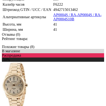
Калибр часов
F6222
Штрихкод GTIN / UCC / EAN
4942715013462
AP0004S / RA-AP0004S / RA-
Альтернативные артикулы
AP0004S10B
Высота, мм
41
Ширина, мм
41
Отзывы (0)
Рейтинг товара:
Похожие товары (8)
В магазине
Распродажа
-50%