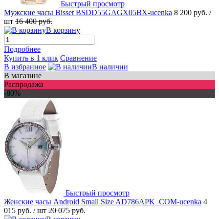
Быстрый просмотр
Мужские часы Bisset BSDD55GAGX05BX-ucenka
8 200 руб.
/
шт
16 400 руб.
В корзину
Подробнее
Купить в 1 клик
Сравнение
В избранное
В наличии
В магазине
Распродажа
-80%
Быстрый просмотр
Женские часы Android Small Size AD786APK_COM-ucenka
4
015 руб.
/ шт
20 075 руб.