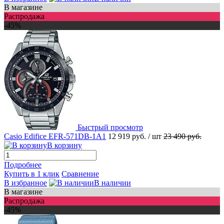
В магазине
Распродажа
-45%
Быстрый просмотр
Casio Edifice EFR-571DB-1A1
12 919 руб.
/ шт
23 490 руб.
В корзину
Подробнее
Купить в 1 клик
Сравнение
В избранное
В наличии
В магазине
Распродажа
-45%