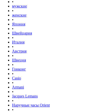
•
мужские
•
женские
•
Япония
•
Швейцария
•
Италия
•
Австрия
•
Швеция
•
Гонконг
•
Casio
•
Armani
•
Jacques Lemans
•
Наручные часы Orient
•