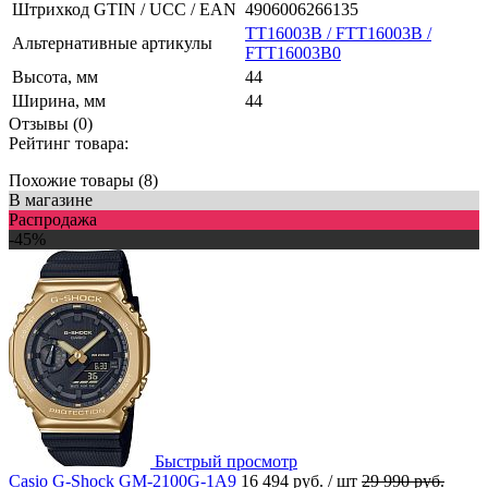
Штрихкод GTIN / UCC / EAN
4906006266135
TT16003B / FTT16003B /
Альтернативные артикулы
FTT16003B0
Высота, мм
44
Ширина, мм
44
Отзывы (0)
Рейтинг товара:
Похожие товары (8)
В магазине
Распродажа
-45%
Быстрый просмотр
Casio G-Shock GM-2100G-1A9
16 494 руб.
/ шт
29 990 руб.