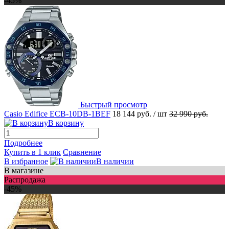
-45%
Быстрый просмотр
Casio Edifice ECB-10DB-1BEF
18 144 руб.
/ шт
32 990 руб.
В корзину
Подробнее
Купить в 1 клик
Сравнение
В избранное
В наличии
В магазине
Распродажа
-45%