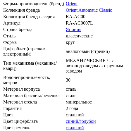
Фирма-производитель (бренд)
Orient
Коллекция бренда
Orient Automatic Classic
Коллекция бренда - серия
RA-AC00
Артикул
RA-AC0007L
Страна бренда
Япония
Стиль
классические
Форма
круг
Циферблат (стрелки/
аналоговый (стрелки)
электронный)
МЕХАНИЧЕСКИЕ / - с
Тип механизма (механика/
автоподзаводом / - с ручным
кварц)
заводом
Водонепроницаемость,
30
метров
Материал корпуса
сталь
Материал браслета/ремешка
сталь
Материал стекла
минеральное
Гарантия
2 года
Цвет
стальной
Цвет циферблата
синий/голубой
Цвет ремешка
стальной