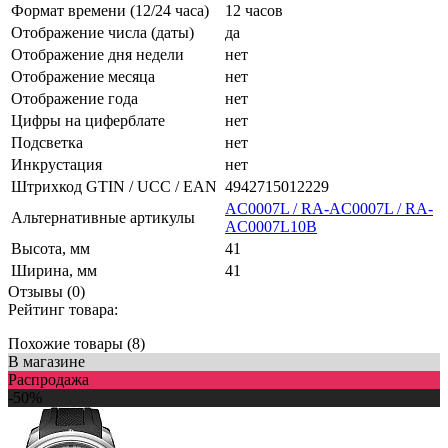
Формат времени (12/24 часа)
12 часов
Отображение числа (даты)
да
Отображение дня недели
нет
Отображение месяца
нет
Отображение года
нет
Цифры на циферблате
нет
Подсветка
нет
Инкрустация
нет
Штрихкод GTIN / UCC / EAN
4942715012229
AC0007L / RA-AC0007L / RA-
Альтернативные артикулы
AC0007L10B
Высота, мм
41
Ширина, мм
41
Отзывы (0)
Рейтинг товара:
Похожие товары (8)
В магазине
Распродажа
-50%