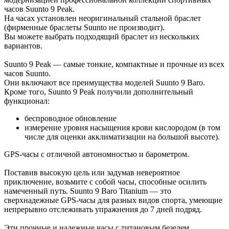
часов Suunto 9 Peak.
На часах установлен неоригинальный стальной браслет
(фирменные браслеты Suunto не производит).
Вы можете выбрать подходящий браслет из нескольких
вариантов.
Suunto 9 Peak — самые тонкие, компактные и прочные из всех
часов Suunto.
Они включают все преимущества моделей Suunto 9 Baro.
Кроме того, Suunto 9 Peak получили дополнительный
функционал:
беспроводное обновление
измерение уровня насыщения крови кислородом (в том
числе для оценки акклиматизации на большой высоте).
GPS-часы с отличной автономностью и барометром.
Поставив высокую цель или задумав невероятное
приключение, возьмите с собой часы, способные осилить
намеченный путь. Suunto 9 Baro Titanium — это
сверхнадежные GPS-часы для разных видов спорта, умеющие
непрерывно отслеживать упражнения до 7 дней подряд.
Эти прочные и надежные часы с титановым безелем,