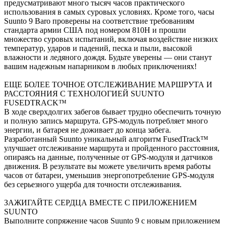
предусматривают много тысяч часов практического
использования в самых суровых условиях. Кроме того, часы
Suunto 9 Baro проверены на соответствие требованиям
стандарта армии США под номером 810H и прошли
множество суровых испытаний, включая воздействие низких
температур, ударов и падений, песка и пыли, высокой
влажности и ледяного дождя. Будьте уверены — они станут
вашим надежным напарником в любых приключениях!
ЕЩЕ БОЛЕЕ ТОЧНОЕ ОТСЛЕЖИВАНИЕ МАРШРУТА И
РАССТОЯНИЯ С ТЕХНОЛОГИЕЙ SUUNTO
FUSEDTRACK™
В ходе сверхдолгих забегов бывает трудно обеспечить точную
и полную запись маршрута. GPS-модуль потребляет много
энергии, и батарея не доживает до конца забега.
Разработанный Suunto уникальный алгоритм FusedTrack™
улучшает отслеживание маршрута и пройденного расстояния,
опираясь на данные, полученные от GPS-модуля и датчиков
движения. В результате вы можете увеличить время работы
часов от батареи, уменьшив энергопотребление GPS-модуля
без серьезного ущерба для точности отслеживания.
ЗАЖИГАЙТЕ СЕРДЦА ВМЕСТЕ С ПРИЛОЖЕНИЕМ
SUUNTO
Выполните сопряжение часов Suunto 9 с новым приложением