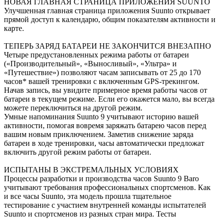
НОВАЯ ГЛАВНАЯ СТРАНИЦА ПРИЛОЖЕНИЯ SUUNTO
Улучшенная главная страница приложения Suunto открывает
прямой доступ к календарю, общим показателям активности и
карте.
ТЕПЕРЬ ЗАРЯД БАТАРЕИ НЕ ЗАКОНЧИТСЯ ВНЕЗАПНО
Четыре предустановленных режима работы от батареи
(«Производительный», «Выносливый», «Ультра» и
«Путешествие») позволяют часам записывать от 25 до 170
часов* вашей тренировки с включенным GPS-трекингом.
Начав запись, вы увидите примерное время работы часов от
батареи в текущем режиме. Если его окажется мало, вы всегда
можете переключиться на другой режим.
Умные напоминания Suunto 9 учитывают историю вашей
активности, помогая вовремя заряжать батарею часов перед
вашим новым приключением. Заметив снижение заряда
батареи в ходе тренировки, часы автоматически предложат
включить другой режим работы от батареи.
ИСПЫТАНЫ В ЭКСТРЕМАЛЬНЫХ УСЛОВИЯХ
Процессы разработки и производства часов Suunto 9 Baro
учитывают требования профессиональных спортсменов. Как
и все часы Suunto, эта модель прошла тщательное
тестирование с участием внутренней команды испытателей
Suunto и спортсменов из разных стран мира. Тесты