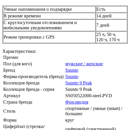
Умные напоминания о подзарядке
Есть
В режиме времени
14 дней
С круглосуточным отслеживанием и
7 дней
мобильными уведомлениями
25 ч, 50 ч,
Режим тренировки с GPS
120 ч, 170 ч
Характеристики:
Прочие
Пол (для кого)
мужские / женские
Бренд
Suunto
Фирма-производитель (бренд)
Suunto
Коллекция бренда
Suunto 9 Peak
Коллекция бренда - серия
Suunto 9 Peak
Артикул
SS050522000-steel-PVD
Страна бренда
Финляндия
спортивные / умные (smart) /
Стиль
большие
Форма
круг
Циферблат (стрелки/
цифровой (электронный)