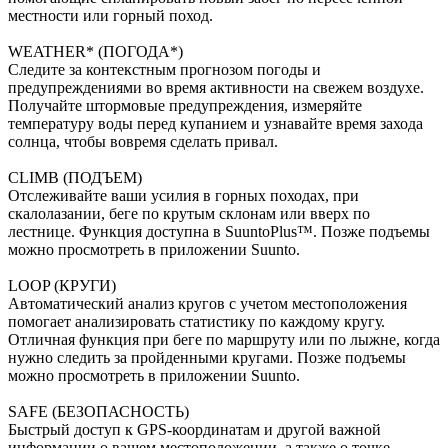
местности или горный поход.
WEATHER* (ПОГОДА*)
Следите за контекстным прогнозом погоды и
предупреждениями во время активности на свежем воздухе.
Получайте штормовые предупреждения, измеряйте
температуру воды перед купанием и узнавайте время захода
солнца, чтобы вовремя сделать привал.
СLIMB (ПОДЪЕМ)
Отслеживайте ваши усилия в горных походах, при
скалолазании, беге по крутым склонам или вверх по
лестнице. Функция доступна в SuuntoPlus™. Позже подъемы
можно просмотреть в приложении Suunto.
LOOP (КРУГИ)
Автоматический анализ кругов с учетом местоположения
помогает анализировать статистику по каждому кругу.
Отличная функция при беге по маршруту или по лыжне, когда
нужно следить за пройденными кругами. Позже подъемы
можно просмотреть в приложении Suunto.
SAFE (БЕЗОПАСНОСТЬ)
Быстрый доступ к GPS-координатам и другой важной
информации о вашем местоположении, а также о точке