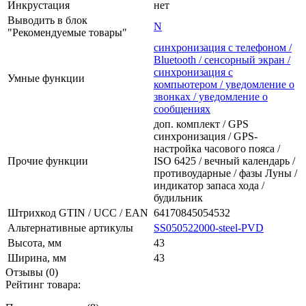
Инкрустация
нет
Выводить в блок
N
"Рекомендуемые товары"
синхронизация с телефоном /
Bluetooth / сенсорный экран /
синхронизация с
Умные функции
компьютером / уведомление о
звонках / уведомление о
сообщениях
доп. комплект / GPS
синхронизация / GPS-
настройка часового пояса /
Прочие функции
ISO 6425 / вечный календарь /
противоударные / фазы Луны /
индикатор запаса хода /
будильник
Штрихкод GTIN / UCC / EAN
64170845054532
Альтернативные артикулы
SS050522000-steel-PVD
Высота, мм
43
Ширина, мм
43
Отзывы (0)
Рейтинг товара: