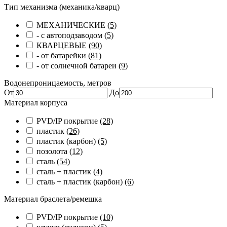
Тип механизма (механика/кварц)
МЕХАНИЧЕСКИЕ
(5)
- с автоподзаводом
(5)
КВАРЦЕВЫЕ
(90)
- от батарейки
(81)
- от солнечной батареи
(9)
Водонепроницаемость, метров
От
До
Материал корпуса
PVD/IP покрытие
(28)
пластик
(26)
пластик (карбон)
(5)
позолота
(12)
сталь
(54)
сталь + пластик
(4)
сталь + пластик (карбон)
(6)
Материал браслета/ремешка
PVD/IP покрытие
(10)