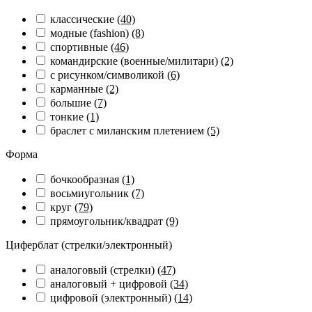
классические
(40)
модные (fashion)
(8)
спортивные
(46)
командирские (военные/милитари)
(2)
с рисунком/символикой
(6)
карманные
(2)
большие
(7)
тонкие
(1)
браслет с миланским плетением
(5)
Форма
бочкообразная
(1)
восьмиугольник
(7)
круг
(79)
прямоугольник/квадрат
(9)
Циферблат (стрелки/электронный)
аналоговый (стрелки)
(47)
аналоговый + цифровой
(34)
цифровой (электронный)
(14)