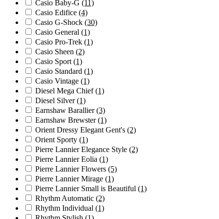
Casio Baby-G
(11)
Casio Edifice
(4)
Casio G-Shock
(30)
Casio General
(1)
Casio Pro-Trek
(1)
Casio Sheen
(2)
Casio Sport
(1)
Casio Standard
(1)
Casio Vintage
(1)
Diesel Mega Chief
(1)
Diesel Silver
(1)
Earnshaw Barallier
(3)
Earnshaw Brewster
(1)
Orient Dressy Elegant Gent's
(2)
Orient Sporty
(1)
Pierre Lannier Elegance Style
(2)
Pierre Lannier Eolia
(1)
Pierre Lannier Flowers
(5)
Pierre Lannier Mirage
(1)
Pierre Lannier Small is Beautiful
(1)
Rhythm Automatic
(2)
Rhythm Individual
(1)
Rhythm Stylish
(1)