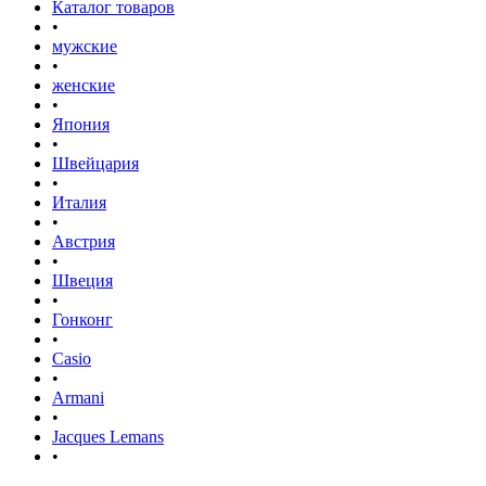
Каталог товаров
•
мужские
•
женские
•
Япония
•
Швейцария
•
Италия
•
Австрия
•
Швеция
•
Гонконг
•
Casio
•
Armani
•
Jacques Lemans
•