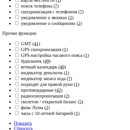
карты местности
(1)
поиск телефона
(7)
синхронизация с телефоном
(7)
уведомление о звонках
(2)
уведомление о сообщениях
(2)
Прочие функции
GMT
(41)
GPS синхронизация
(1)
GPS-настройка часового пояса
(1)
будильник
(49)
вечный календарь
(40)
индикатор день/ночь
(1)
индикатор запаса хода
(7)
подходят для правой руки
(1)
противоударные
(42)
радиосинхронизация
(2)
скелетон / открытый баланс
(5)
фазы Луны
(2)
часы с 10-летней батареей
(1)
Показать
Сбросить