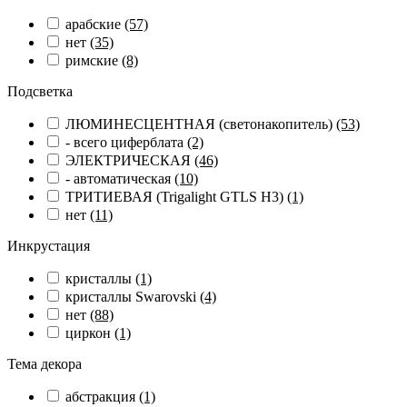
арабские
(57)
нет
(35)
римские
(8)
Подсветка
ЛЮМИНЕСЦЕНТНАЯ (светонакопитель)
(53)
- всего циферблата
(2)
ЭЛЕКТРИЧЕСКАЯ
(46)
- автоматическая
(10)
ТРИТИЕВАЯ (Trigalight GTLS H3)
(1)
нет
(11)
Инкрустация
кристаллы
(1)
кристаллы Swarovski
(4)
нет
(88)
циркон
(1)
Тема декора
абстракция
(1)