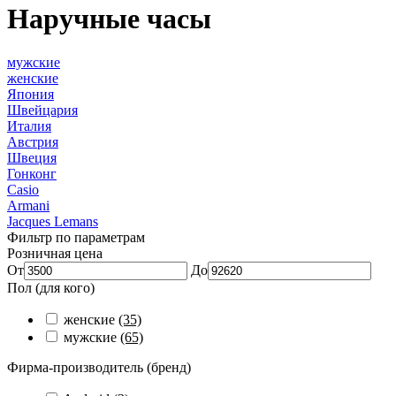
Наручные часы
мужские
женские
Япония
Швейцария
Италия
Австрия
Швеция
Гонконг
Casio
Armani
Jacques Lemans
Фильтр по параметрам
Розничная цена
От
До
Пол (для кого)
женские
(35)
мужские
(65)
Фирма-производитель (бренд)