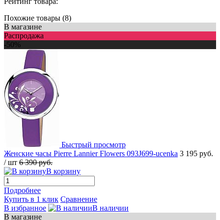
Рейтинг товара:
Похожие товары (8)
В магазине
Распродажа
-50%
Быстрый просмотр
Женские часы Pierre Lannier Flowers 093J699-ucenka
3 195 руб.
/ шт
6 390 руб.
В корзину
Подробнее
Купить в 1 клик
Сравнение
В избранное
В наличии
В магазине