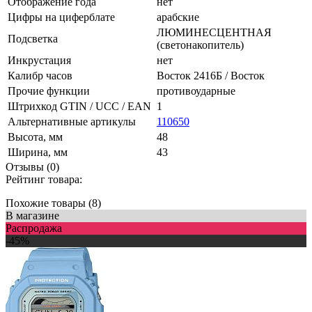
Отображение года
нет
Цифры на циферблате
арабские
ЛЮМИНЕСЦЕНТНАЯ
Подсветка
(светонакопитель)
Инкрустация
нет
Калибр часов
Восток 2416Б / Восток
Прочие функции
противоударные
Штрихкод GTIN / UCC / EAN
1
Альтернативные артикулы
110650
Высота, мм
48
Ширина, мм
43
Отзывы (0)
Рейтинг товара:
Похожие товары (8)
В магазине
Распродажа
-45%