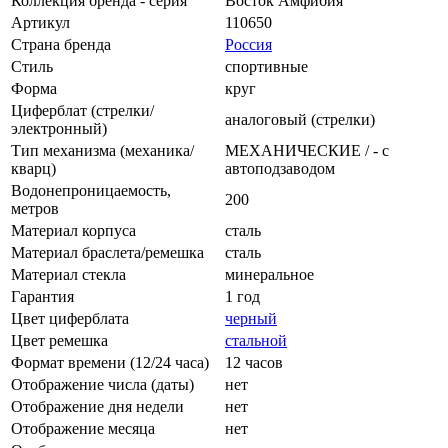
Коллекция бренда - серия
Восток Амфибия
Артикул
110650
Страна бренда
Россия
Стиль
спортивные
Форма
круг
Циферблат (стрелки/
аналоговый (стрелки)
электронный)
Тип механизма (механика/
МЕХАНИЧЕСКИЕ / - с
кварц)
автоподзаводом
Водонепроницаемость,
200
метров
Материал корпуса
сталь
Материал браслета/ремешка
сталь
Материал стекла
минеральное
Гарантия
1 год
Цвет циферблата
черный
Цвет ремешка
стальной
Формат времени (12/24 часа)
12 часов
Отображение числа (даты)
нет
Отображение дня недели
нет
Отображение месяца
нет