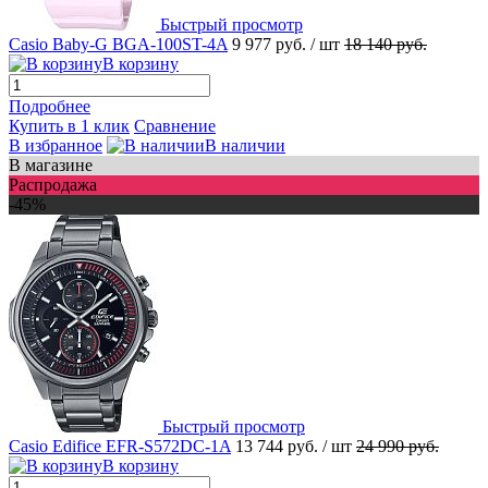
Быстрый просмотр
Casio Baby-G BGA-100ST-4A
9 977 руб.
/ шт
18 140 руб.
В корзину
Подробнее
Купить в 1 клик
Сравнение
В избранное
В наличии
В магазине
Распродажа
-45%
Быстрый просмотр
Casio Edifice EFR-S572DC-1A
13 744 руб.
/ шт
24 990 руб.
В корзину