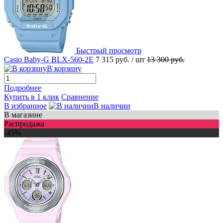
Быстрый просмотр
Casio Baby-G BLX-560-2E
7 315 руб.
/ шт
13 300 руб.
В корзину
Подробнее
Купить в 1 клик
Сравнение
В избранное
В наличии
В магазине
Распродажа
-45%