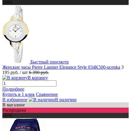
-50%
Быстрый просмотр
Женские часы Pierre Lannier Elegance Style 034K500-ucenka
3
195 руб.
/ шт
6 390 руб.
В корзину
Подробнее
Купить в 1 клик
Сравнение
В избранное
В наличии
В магазине
Распродажа
-45%