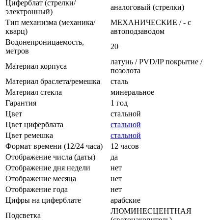
Циферблат (стрелки/
аналоговый (стрелки)
электронный)
Тип механизма (механика/
МЕХАНИЧЕСКИЕ / - с
кварц)
автоподзаводом
Водонепроницаемость,
20
метров
латунь / PVD/IP покрытие /
Материал корпуса
позолота
Материал браслета/ремешка
сталь
Материал стекла
минеральное
Гарантия
1 год
Цвет
стальной
Цвет циферблата
стальной
Цвет ремешка
стальной
Формат времени (12/24 часа)
12 часов
Отображение числа (даты)
да
Отображение дня недели
нет
Отображение месяца
нет
Отображение года
нет
Цифры на циферблате
арабские
ЛЮМИНЕСЦЕНТНАЯ
Подсветка
(светонакопитель)