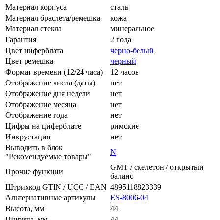
Материал корпуса
сталь
Материал браслета/ремешка
кожа
Материал стекла
минеральное
Гарантия
2 года
Цвет циферблата
черно-белый
Цвет ремешка
черный
Формат времени (12/24 часа)
12 часов
Отображение числа (даты)
нет
Отображение дня недели
нет
Отображение месяца
нет
Отображение года
нет
Цифры на циферблате
римские
Инкрустация
нет
Выводить в блок
N
"Рекомендуемые товары"
GMT / скелетон / открытый
Прочие функции
баланс
Штрихкод GTIN / UCC / EAN
4895118823339
Альтернативные артикулы
ES-8006-04
Высота, мм
44
Ширина, мм
44