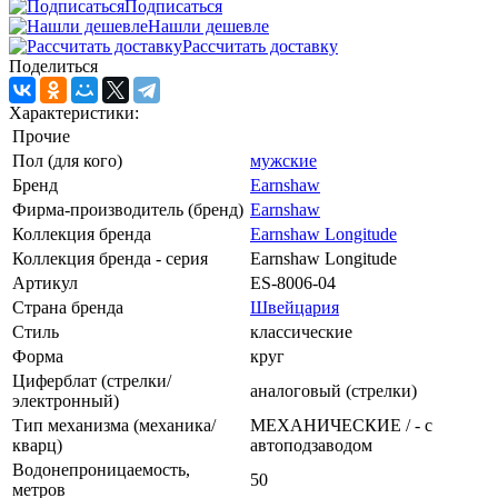
Подписаться
Нашли дешевле
Рассчитать доставку
Поделиться
Характеристики:
Прочие
Пол (для кого)
мужские
Бренд
Earnshaw
Фирма-производитель (бренд)
Earnshaw
Коллекция бренда
Earnshaw Longitude
Коллекция бренда - серия
Earnshaw Longitude
Артикул
ES-8006-04
Страна бренда
Швейцария
Стиль
классические
Форма
круг
Циферблат (стрелки/
аналоговый (стрелки)
электронный)
Тип механизма (механика/
МЕХАНИЧЕСКИЕ / - с
кварц)
автоподзаводом
Водонепроницаемость,
50
метров