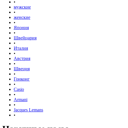
•
мужские
•
женские
•
Япония
•
Швейцария
•
Италия
•
Австрия
•
Швеция
•
Гонконг
•
Casio
•
Armani
•
Jacques Lemans
•