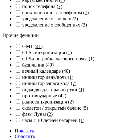
карты местности
(1)
поиск телефона
(7)
синхронизация с телефоном
(7)
уведомление о звонках
(2)
уведомление о сообщениях
(2)
Прочие функции
GMT
(41)
GPS синхронизация
(1)
GPS-настройка часового пояса
(1)
будильник
(49)
вечный календарь
(40)
индикатор день/ночь
(1)
индикатор запаса хода
(7)
подходят для правой руки
(1)
противоударные
(42)
радиосинхронизация
(2)
скелетон / открытый баланс
(5)
фазы Луны
(2)
часы с 10-летней батареей
(1)
Показать
Сбросить