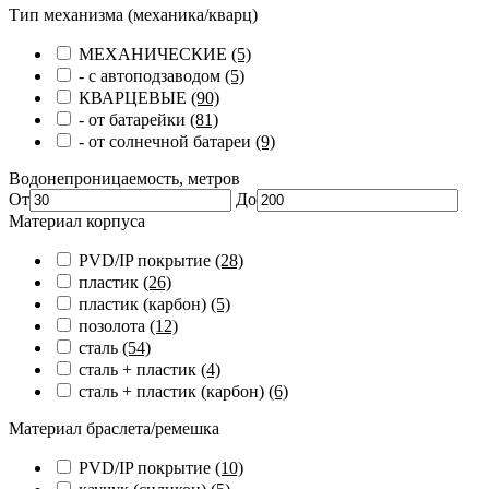
Тип механизма (механика/кварц)
МЕХАНИЧЕСКИЕ
(5)
- с автоподзаводом
(5)
КВАРЦЕВЫЕ
(90)
- от батарейки
(81)
- от солнечной батареи
(9)
Водонепроницаемость, метров
От
До
Материал корпуса
PVD/IP покрытие
(28)
пластик
(26)
пластик (карбон)
(5)
позолота
(12)
сталь
(54)
сталь + пластик
(4)
сталь + пластик (карбон)
(6)
Материал браслета/ремешка
PVD/IP покрытие
(10)