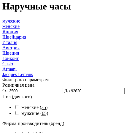
Наручные часы
мужские
женские
Япония
Швейцария
Италия
Австрия
Швеция
Гонконг
Casio
Armani
Jacques Lemans
Фильтр по параметрам
Розничная цена
От
До
Пол (для кого)
женские
(35)
мужские
(65)
Фирма-производитель (бренд)