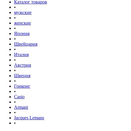
Каталог товаров
•
мужские
•
женские
•
Япония
•
Швейцария
•
Италия
•
Австрия
•
Швеция
•
Гонконг
•
Casio
•
Armani
•
Jacques Lemans
•