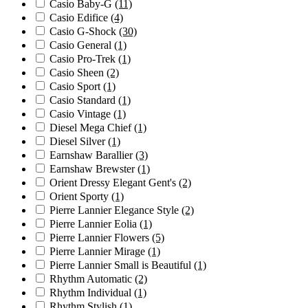
Casio Baby-G
(11)
Casio Edifice
(4)
Casio G-Shock
(30)
Casio General
(1)
Casio Pro-Trek
(1)
Casio Sheen
(2)
Casio Sport
(1)
Casio Standard
(1)
Casio Vintage
(1)
Diesel Mega Chief
(1)
Diesel Silver
(1)
Earnshaw Barallier
(3)
Earnshaw Brewster
(1)
Orient Dressy Elegant Gent's
(2)
Orient Sporty
(1)
Pierre Lannier Elegance Style
(2)
Pierre Lannier Eolia
(1)
Pierre Lannier Flowers
(5)
Pierre Lannier Mirage
(1)
Pierre Lannier Small is Beautiful
(1)
Rhythm Automatic
(2)
Rhythm Individual
(1)
Rhythm Stylish
(1)