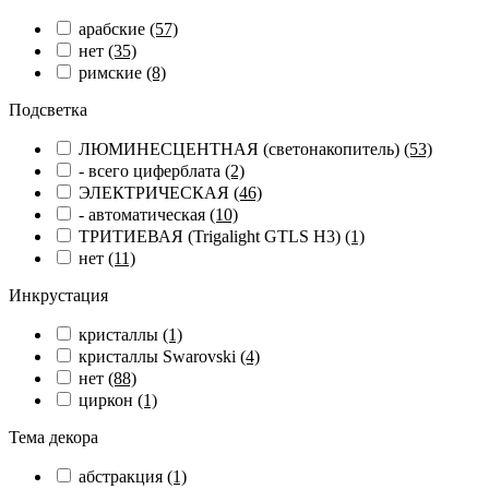
арабские
(57)
нет
(35)
римские
(8)
Подсветка
ЛЮМИНЕСЦЕНТНАЯ (светонакопитель)
(53)
- всего циферблата
(2)
ЭЛЕКТРИЧЕСКАЯ
(46)
- автоматическая
(10)
ТРИТИЕВАЯ (Trigalight GTLS H3)
(1)
нет
(11)
Инкрустация
кристаллы
(1)
кристаллы Swarovski
(4)
нет
(88)
циркон
(1)
Тема декора
абстракция
(1)