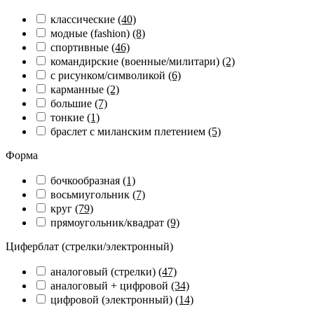
классические
(40)
модные (fashion)
(8)
спортивные
(46)
командирские (военные/милитари)
(2)
с рисунком/символикой
(6)
карманные
(2)
большие
(7)
тонкие
(1)
браслет с миланским плетением
(5)
Форма
бочкообразная
(1)
восьмиугольник
(7)
круг
(79)
прямоугольник/квадрат
(9)
Циферблат (стрелки/электронный)
аналоговый (стрелки)
(47)
аналоговый + цифровой
(34)
цифровой (электронный)
(14)