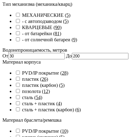
Тип механизма (механика/кварц)
МЕХАНИЧЕСКИЕ
(5)
- с автоподзаводом
(5)
КВАРЦЕВЫЕ
(90)
- от батарейки
(81)
- от солнечной батареи
(9)
Водонепроницаемость, метров
От
До
Материал корпуса
PVD/IP покрытие
(28)
пластик
(26)
пластик (карбон)
(5)
позолота
(12)
сталь
(54)
сталь + пластик
(4)
сталь + пластик (карбон)
(6)
Материал браслета/ремешка
PVD/IP покрытие
(10)