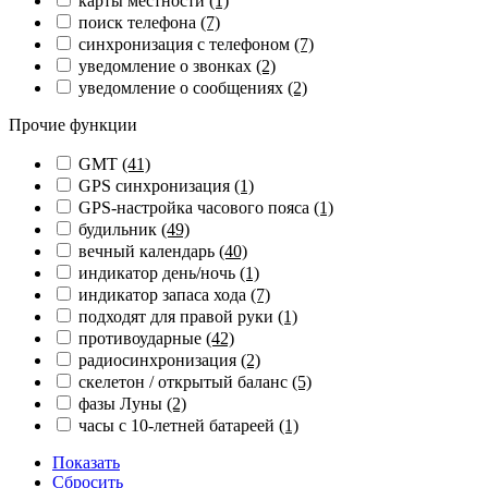
карты местности
(1)
поиск телефона
(7)
синхронизация с телефоном
(7)
уведомление о звонках
(2)
уведомление о сообщениях
(2)
Прочие функции
GMT
(41)
GPS синхронизация
(1)
GPS-настройка часового пояса
(1)
будильник
(49)
вечный календарь
(40)
индикатор день/ночь
(1)
индикатор запаса хода
(7)
подходят для правой руки
(1)
противоударные
(42)
радиосинхронизация
(2)
скелетон / открытый баланс
(5)
фазы Луны
(2)
часы с 10-летней батареей
(1)
Показать
Сбросить