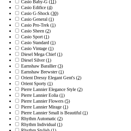
Casio Baby-G
(11)
Casio Edifice
(4)
Casio G-Shock
(30)
Casio General
(1)
Casio Pro-Trek
(1)
Casio Sheen
(2)
Casio Sport
(1)
Casio Standard
(1)
Casio Vintage
(1)
Diesel Mega Chief
(1)
Diesel Silver
(1)
Earnshaw Barallier
(3)
Earnshaw Brewster
(1)
Orient Dressy Elegant Gent's
(2)
Orient Sporty
(1)
Pierre Lannier Elegance Style
(2)
Pierre Lannier Eolia
(1)
Pierre Lannier Flowers
(5)
Pierre Lannier Mirage
(1)
Pierre Lannier Small is Beautiful
(1)
Rhythm Automatic
(2)
Rhythm Individual
(1)
Rhythm Stylish
(1)