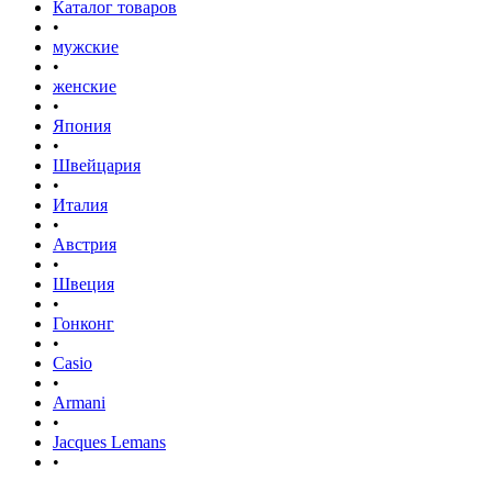
Каталог товаров
•
мужские
•
женские
•
Япония
•
Швейцария
•
Италия
•
Австрия
•
Швеция
•
Гонконг
•
Casio
•
Armani
•
Jacques Lemans
•