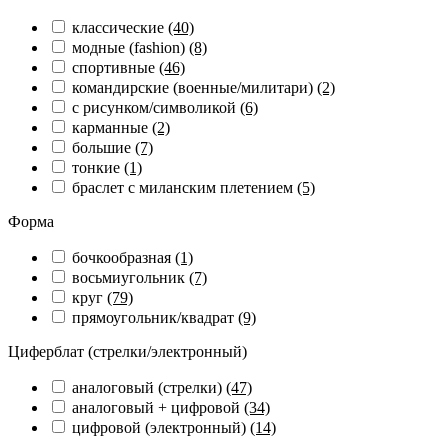
классические
(40)
модные (fashion)
(8)
спортивные
(46)
командирские (военные/милитари)
(2)
с рисунком/символикой
(6)
карманные
(2)
большие
(7)
тонкие
(1)
браслет с миланским плетением
(5)
Форма
бочкообразная
(1)
восьмиугольник
(7)
круг
(79)
прямоугольник/квадрат
(9)
Циферблат (стрелки/электронный)
аналоговый (стрелки)
(47)
аналоговый + цифровой
(34)
цифровой (электронный)
(14)