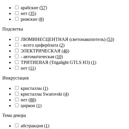
арабские
(57)
нет
(35)
римские
(8)
Подсветка
ЛЮМИНЕСЦЕНТНАЯ (светонакопитель)
(53)
- всего циферблата
(2)
ЭЛЕКТРИЧЕСКАЯ
(46)
- автоматическая
(10)
ТРИТИЕВАЯ (Trigalight GTLS H3)
(1)
нет
(11)
Инкрустация
кристаллы
(1)
кристаллы Swarovski
(4)
нет
(88)
циркон
(1)
Тема декора
абстракция
(1)