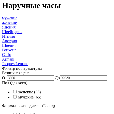
Наручные часы
мужские
женские
Япония
Швейцария
Италия
Австрия
Швеция
Гонконг
Casio
Armani
Jacques Lemans
Фильтр по параметрам
Розничная цена
От
До
Пол (для кого)
женские
(35)
мужские
(65)
Фирма-производитель (бренд)