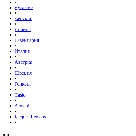
•
мужские
•
женские
•
Япония
•
Швейцария
•
Италия
•
Австрия
•
Швеция
•
Гонконг
•
Casio
•
Armani
•
Jacques Lemans
•