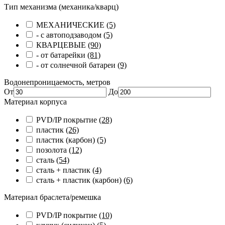
Тип механизма (механика/кварц)
МЕХАНИЧЕСКИЕ
(5)
- с автоподзаводом
(5)
КВАРЦЕВЫЕ
(90)
- от батарейки
(81)
- от солнечной батареи
(9)
Водонепроницаемость, метров
От
До
Материал корпуса
PVD/IP покрытие
(28)
пластик
(26)
пластик (карбон)
(5)
позолота
(12)
сталь
(54)
сталь + пластик
(4)
сталь + пластик (карбон)
(6)
Материал браслета/ремешка
PVD/IP покрытие
(10)