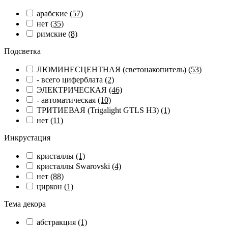
арабские
(57)
нет
(35)
римские
(8)
Подсветка
ЛЮМИНЕСЦЕНТНАЯ (светонакопитель)
(53)
- всего циферблата
(2)
ЭЛЕКТРИЧЕСКАЯ
(46)
- автоматическая
(10)
ТРИТИЕВАЯ (Trigalight GTLS H3)
(1)
нет
(11)
Инкрустация
кристаллы
(1)
кристаллы Swarovski
(4)
нет
(88)
циркон
(1)
Тема декора
абстракция
(1)