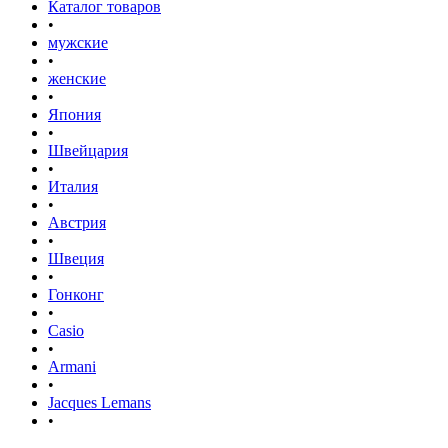
Каталог товаров
•
мужские
•
женские
•
Япония
•
Швейцария
•
Италия
•
Австрия
•
Швеция
•
Гонконг
•
Casio
•
Armani
•
Jacques Lemans
•