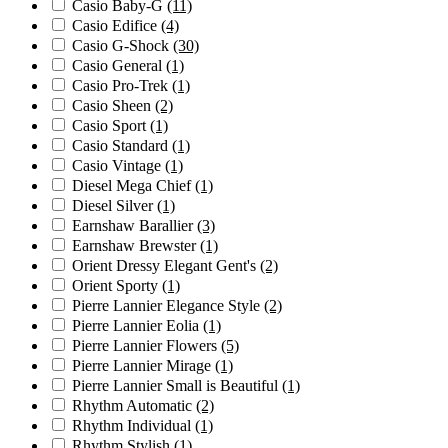
Casio Baby-G
(11)
Casio Edifice
(4)
Casio G-Shock
(30)
Casio General
(1)
Casio Pro-Trek
(1)
Casio Sheen
(2)
Casio Sport
(1)
Casio Standard
(1)
Casio Vintage
(1)
Diesel Mega Chief
(1)
Diesel Silver
(1)
Earnshaw Barallier
(3)
Earnshaw Brewster
(1)
Orient Dressy Elegant Gent's
(2)
Orient Sporty
(1)
Pierre Lannier Elegance Style
(2)
Pierre Lannier Eolia
(1)
Pierre Lannier Flowers
(5)
Pierre Lannier Mirage
(1)
Pierre Lannier Small is Beautiful
(1)
Rhythm Automatic
(2)
Rhythm Individual
(1)
Rhythm Stylish
(1)