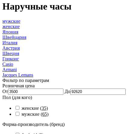
Наручные часы
мужские
женские
Япония
Швейцария
Италия
Австрия
Швеция
Гонконг
Casio
Armani
Jacques Lemans
Фильтр по параметрам
Розничная цена
От
До
Пол (для кого)
женские
(35)
мужские
(65)
Фирма-производитель (бренд)