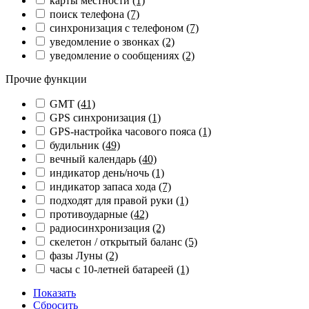
карты местности
(1)
поиск телефона
(7)
синхронизация с телефоном
(7)
уведомление о звонках
(2)
уведомление о сообщениях
(2)
Прочие функции
GMT
(41)
GPS синхронизация
(1)
GPS-настройка часового пояса
(1)
будильник
(49)
вечный календарь
(40)
индикатор день/ночь
(1)
индикатор запаса хода
(7)
подходят для правой руки
(1)
противоударные
(42)
радиосинхронизация
(2)
скелетон / открытый баланс
(5)
фазы Луны
(2)
часы с 10-летней батареей
(1)
Показать
Сбросить