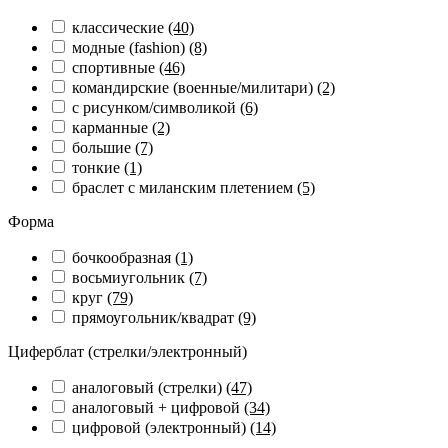
классические
(40)
модные (fashion)
(8)
спортивные
(46)
командирские (военные/милитари)
(2)
с рисунком/символикой
(6)
карманные
(2)
большие
(7)
тонкие
(1)
браслет с миланским плетением
(5)
Форма
бочкообразная
(1)
восьмиугольник
(7)
круг
(79)
прямоугольник/квадрат
(9)
Циферблат (стрелки/электронный)
аналоговый (стрелки)
(47)
аналоговый + цифровой
(34)
цифровой (электронный)
(14)