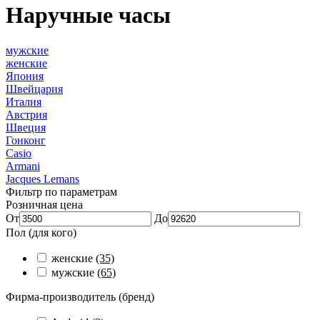
Наручные часы
мужские
женские
Япония
Швейцария
Италия
Австрия
Швеция
Гонконг
Casio
Armani
Jacques Lemans
Фильтр по параметрам
Розничная цена
От
До
Пол (для кого)
женские
(35)
мужские
(65)
Фирма-производитель (бренд)