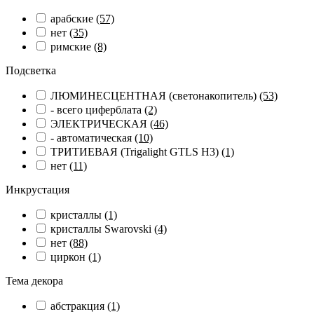
арабские
(57)
нет
(35)
римские
(8)
Подсветка
ЛЮМИНЕСЦЕНТНАЯ (светонакопитель)
(53)
- всего циферблата
(2)
ЭЛЕКТРИЧЕСКАЯ
(46)
- автоматическая
(10)
ТРИТИЕВАЯ (Trigalight GTLS H3)
(1)
нет
(11)
Инкрустация
кристаллы
(1)
кристаллы Swarovski
(4)
нет
(88)
циркон
(1)
Тема декора
абстракция
(1)