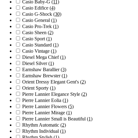
Casio Baby-G
(11)
Casio Edifice
(4)
Casio G-Shock
(30)
Casio General
(1)
Casio Pro-Trek
(1)
Casio Sheen
(2)
Casio Sport
(1)
Casio Standard
(1)
Casio Vintage
(1)
Diesel Mega Chief
(1)
Diesel Silver
(1)
Earnshaw Barallier
(3)
Earnshaw Brewster
(1)
Orient Dressy Elegant Gent's
(2)
Orient Sporty
(1)
Pierre Lannier Elegance Style
(2)
Pierre Lannier Eolia
(1)
Pierre Lannier Flowers
(5)
Pierre Lannier Mirage
(1)
Pierre Lannier Small is Beautiful
(1)
Rhythm Automatic
(2)
Rhythm Individual
(1)
Rhythm Stylish
(1)