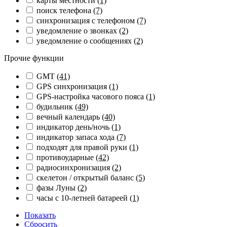
карты местности
(1)
поиск телефона
(7)
синхронизация с телефоном
(7)
уведомление о звонках
(2)
уведомление о сообщениях
(2)
Прочие функции
GMT
(41)
GPS синхронизация
(1)
GPS-настройка часового пояса
(1)
будильник
(49)
вечный календарь
(40)
индикатор день/ночь
(1)
индикатор запаса хода
(7)
подходят для правой руки
(1)
противоударные
(42)
радиосинхронизация
(2)
скелетон / открытый баланс
(5)
фазы Луны
(2)
часы с 10-летней батареей
(1)
Показать
Сбросить