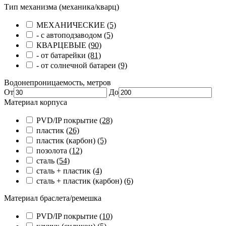
Тип механизма (механика/кварц)
МЕХАНИЧЕСКИЕ
(5)
- с автоподзаводом
(5)
КВАРЦЕВЫЕ
(90)
- от батарейки
(81)
- от солнечной батареи
(9)
Водонепроницаемость, метров
От
До
Материал корпуса
PVD/IP покрытие
(28)
пластик
(26)
пластик (карбон)
(5)
позолота
(12)
сталь
(54)
сталь + пластик
(4)
сталь + пластик (карбон)
(6)
Материал браслета/ремешка
PVD/IP покрытие
(10)