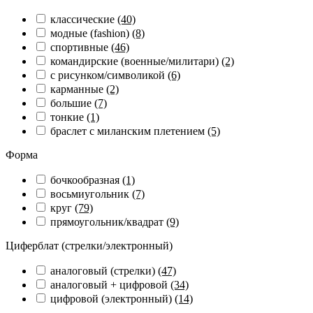
классические
(40)
модные (fashion)
(8)
спортивные
(46)
командирские (военные/милитари)
(2)
с рисунком/символикой
(6)
карманные
(2)
большие
(7)
тонкие
(1)
браслет с миланским плетением
(5)
Форма
бочкообразная
(1)
восьмиугольник
(7)
круг
(79)
прямоугольник/квадрат
(9)
Циферблат (стрелки/электронный)
аналоговый (стрелки)
(47)
аналоговый + цифровой
(34)
цифровой (электронный)
(14)