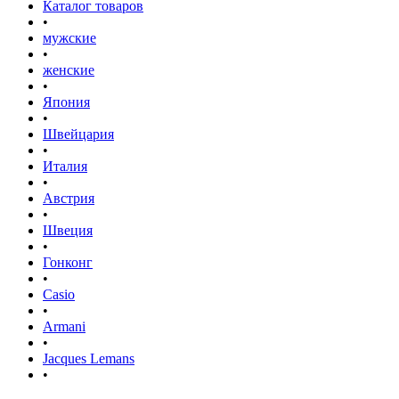
Каталог товаров
•
мужские
•
женские
•
Япония
•
Швейцария
•
Италия
•
Австрия
•
Швеция
•
Гонконг
•
Casio
•
Armani
•
Jacques Lemans
•