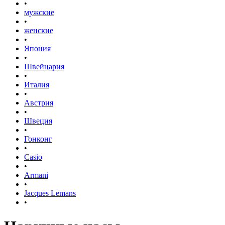
•
мужские
•
женские
•
Япония
•
Швейцария
•
Италия
•
Австрия
•
Швеция
•
Гонконг
•
Casio
•
Armani
•
Jacques Lemans
•