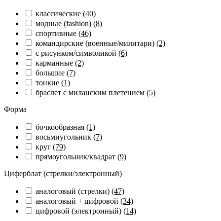
классические
(40)
модные (fashion)
(8)
спортивные
(46)
командирские (военные/милитари)
(2)
с рисунком/символикой
(6)
карманные
(2)
большие
(7)
тонкие
(1)
браслет с миланским плетением
(5)
Форма
бочкообразная
(1)
восьмиугольник
(7)
круг
(79)
прямоугольник/квадрат
(9)
Циферблат (стрелки/электронный)
аналоговый (стрелки)
(47)
аналоговый + цифровой
(34)
цифровой (электронный)
(14)