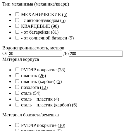
Тип механизма (механика/кварц)
МЕХАНИЧЕСКИЕ
(5)
- с автоподзаводом
(5)
КВАРЦЕВЫЕ
(90)
- от батарейки
(81)
- от солнечной батареи
(9)
Водонепроницаемость, метров
От
До
Материал корпуса
PVD/IP покрытие
(28)
пластик
(26)
пластик (карбон)
(5)
позолота
(12)
сталь
(54)
сталь + пластик
(4)
сталь + пластик (карбон)
(6)
Материал браслета/ремешка
PVD/IP покрытие
(10)