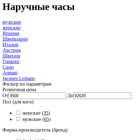
Наручные часы
мужские
женские
Япония
Швейцария
Италия
Австрия
Швеция
Гонконг
Casio
Armani
Jacques Lemans
Фильтр по параметрам
Розничная цена
От
До
Пол (для кого)
женские
(35)
мужские
(65)
Фирма-производитель (бренд)