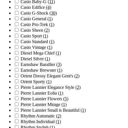
Casio Baby-G
(11)
Casio Edifice
(4)
Casio G-Shock
(30)
Casio General
(1)
Casio Pro-Trek
(1)
Casio Sheen
(2)
Casio Sport
(1)
Casio Standard
(1)
Casio Vintage
(1)
Diesel Mega Chief
(1)
Diesel Silver
(1)
Earnshaw Barallier
(3)
Earnshaw Brewster
(1)
Orient Dressy Elegant Gent's
(2)
Orient Sporty
(1)
Pierre Lannier Elegance Style
(2)
Pierre Lannier Eolia
(1)
Pierre Lannier Flowers
(5)
Pierre Lannier Mirage
(1)
Pierre Lannier Small is Beautiful
(1)
Rhythm Automatic
(2)
Rhythm Individual
(1)
Rhythm Stylish
(1)