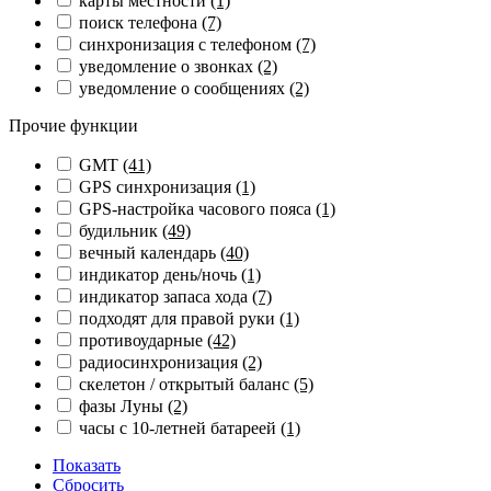
карты местности
(1)
поиск телефона
(7)
синхронизация с телефоном
(7)
уведомление о звонках
(2)
уведомление о сообщениях
(2)
Прочие функции
GMT
(41)
GPS синхронизация
(1)
GPS-настройка часового пояса
(1)
будильник
(49)
вечный календарь
(40)
индикатор день/ночь
(1)
индикатор запаса хода
(7)
подходят для правой руки
(1)
противоударные
(42)
радиосинхронизация
(2)
скелетон / открытый баланс
(5)
фазы Луны
(2)
часы с 10-летней батареей
(1)
Показать
Сбросить