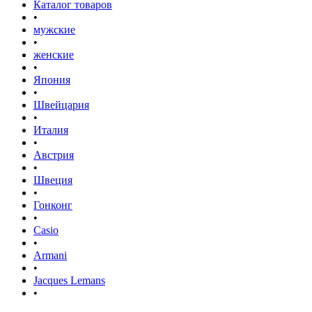
Каталог товаров
•
мужские
•
женские
•
Япония
•
Швейцария
•
Италия
•
Австрия
•
Швеция
•
Гонконг
•
Casio
•
Armani
•
Jacques Lemans
•