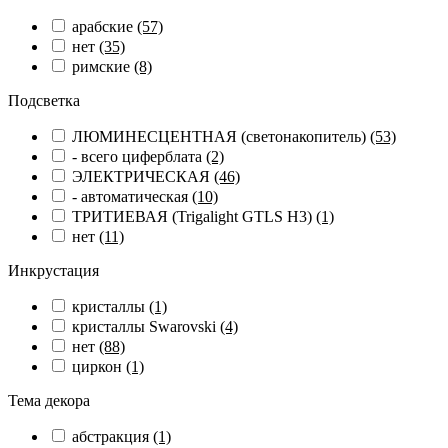
арабские
(57)
нет
(35)
римские
(8)
Подсветка
ЛЮМИНЕСЦЕНТНАЯ (светонакопитель)
(53)
- всего циферблата
(2)
ЭЛЕКТРИЧЕСКАЯ
(46)
- автоматическая
(10)
ТРИТИЕВАЯ (Trigalight GTLS H3)
(1)
нет
(11)
Инкрустация
кристаллы
(1)
кристаллы Swarovski
(4)
нет
(88)
циркон
(1)
Тема декора
абстракция
(1)