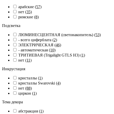
арабские
(57)
нет
(35)
римские
(8)
Подсветка
ЛЮМИНЕСЦЕНТНАЯ (светонакопитель)
(53)
- всего циферблата
(2)
ЭЛЕКТРИЧЕСКАЯ
(46)
- автоматическая
(10)
ТРИТИЕВАЯ (Trigalight GTLS H3)
(1)
нет
(11)
Инкрустация
кристаллы
(1)
кристаллы Swarovski
(4)
нет
(88)
циркон
(1)
Тема декора
абстракция
(1)