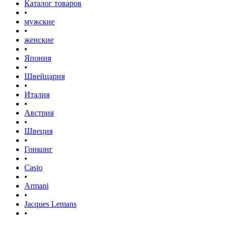
Каталог товаров
•
мужские
•
женские
•
Япония
•
Швейцария
•
Италия
•
Австрия
•
Швеция
•
Гонконг
•
Casio
•
Armani
•
Jacques Lemans
•