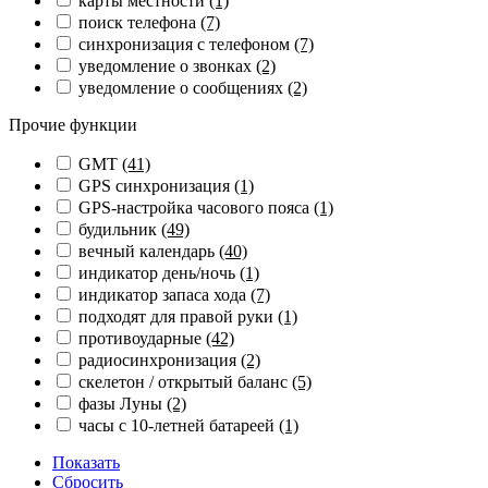
карты местности
(1)
поиск телефона
(7)
синхронизация с телефоном
(7)
уведомление о звонках
(2)
уведомление о сообщениях
(2)
Прочие функции
GMT
(41)
GPS синхронизация
(1)
GPS-настройка часового пояса
(1)
будильник
(49)
вечный календарь
(40)
индикатор день/ночь
(1)
индикатор запаса хода
(7)
подходят для правой руки
(1)
противоударные
(42)
радиосинхронизация
(2)
скелетон / открытый баланс
(5)
фазы Луны
(2)
часы с 10-летней батареей
(1)
Показать
Сбросить