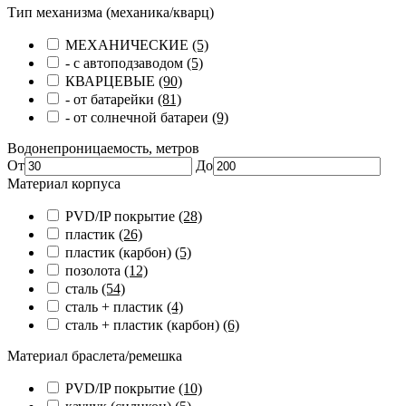
Тип механизма (механика/кварц)
МЕХАНИЧЕСКИЕ
(5)
- с автоподзаводом
(5)
КВАРЦЕВЫЕ
(90)
- от батарейки
(81)
- от солнечной батареи
(9)
Водонепроницаемость, метров
От
До
Материал корпуса
PVD/IP покрытие
(28)
пластик
(26)
пластик (карбон)
(5)
позолота
(12)
сталь
(54)
сталь + пластик
(4)
сталь + пластик (карбон)
(6)
Материал браслета/ремешка
PVD/IP покрытие
(10)