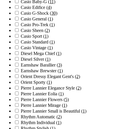
Casio Baby-G
(11)
Casio Edifice
(4)
Casio G-Shock
(30)
Casio General
(1)
Casio Pro-Trek
(1)
Casio Sheen
(2)
Casio Sport
(1)
Casio Standard
(1)
Casio Vintage
(1)
Diesel Mega Chief
(1)
Diesel Silver
(1)
Earnshaw Barallier
(3)
Earnshaw Brewster
(1)
Orient Dressy Elegant Gent's
(2)
Orient Sporty
(1)
Pierre Lannier Elegance Style
(2)
Pierre Lannier Eolia
(1)
Pierre Lannier Flowers
(5)
Pierre Lannier Mirage
(1)
Pierre Lannier Small is Beautiful
(1)
Rhythm Automatic
(2)
Rhythm Individual
(1)
Rhythm Stylish
(1)