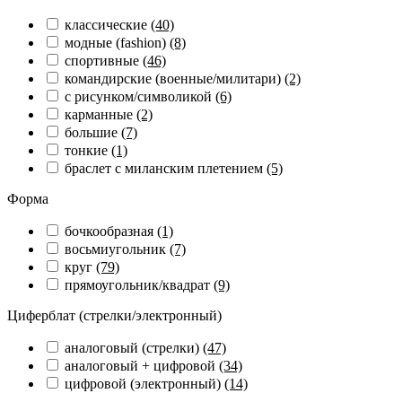
классические
(40)
модные (fashion)
(8)
спортивные
(46)
командирские (военные/милитари)
(2)
с рисунком/символикой
(6)
карманные
(2)
большие
(7)
тонкие
(1)
браслет с миланским плетением
(5)
Форма
бочкообразная
(1)
восьмиугольник
(7)
круг
(79)
прямоугольник/квадрат
(9)
Циферблат (стрелки/электронный)
аналоговый (стрелки)
(47)
аналоговый + цифровой
(34)
цифровой (электронный)
(14)