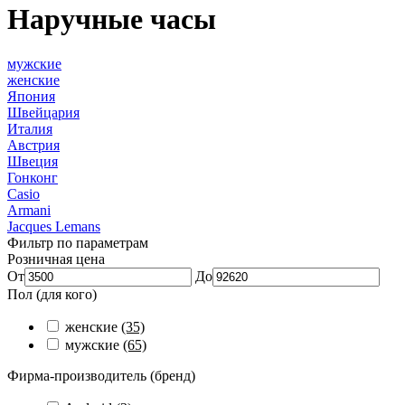
Наручные часы
мужские
женские
Япония
Швейцария
Италия
Австрия
Швеция
Гонконг
Casio
Armani
Jacques Lemans
Фильтр по параметрам
Розничная цена
От
До
Пол (для кого)
женские
(35)
мужские
(65)
Фирма-производитель (бренд)