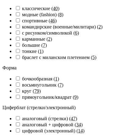
классические
(40)
модные (fashion)
(8)
спортивные
(46)
командирские (военные/милитари)
(2)
с рисунком/символикой
(6)
карманные
(2)
большие
(7)
тонкие
(1)
браслет с миланским плетением
(5)
Форма
бочкообразная
(1)
восьмиугольник
(7)
круг
(79)
прямоугольник/квадрат
(9)
Циферблат (стрелки/электронный)
аналоговый (стрелки)
(47)
аналоговый + цифровой
(34)
цифровой (электронный)
(14)