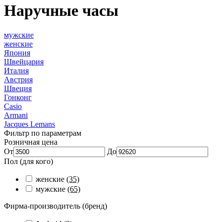
Наручные часы
мужские
женские
Япония
Швейцария
Италия
Австрия
Швеция
Гонконг
Casio
Armani
Jacques Lemans
Фильтр по параметрам
Розничная цена
От
До
Пол (для кого)
женские
(35)
мужские
(65)
Фирма-производитель (бренд)