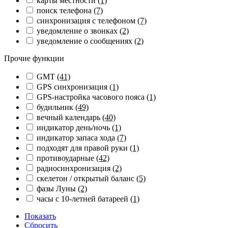
карты местности
(1)
поиск телефона
(7)
синхронизация с телефоном
(7)
уведомление о звонках
(2)
уведомление о сообщениях
(2)
Прочие функции
GMT
(41)
GPS синхронизация
(1)
GPS-настройка часового пояса
(1)
будильник
(49)
вечный календарь
(40)
индикатор день/ночь
(1)
индикатор запаса хода
(7)
подходят для правой руки
(1)
противоударные
(42)
радиосинхронизация
(2)
скелетон / открытый баланс
(5)
фазы Луны
(2)
часы с 10-летней батареей
(1)
Показать
Сбросить