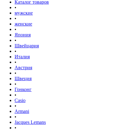
Каталог товаров
•
мужские
•
женские
•
Япония
•
Швейцария
•
Италия
•
Австрия
•
Швеция
•
Гонконг
•
Casio
•
Armani
•
Jacques Lemans
•