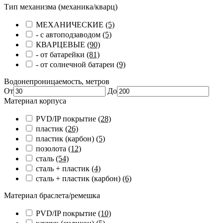
Тип механизма (механика/кварц)
МЕХАНИЧЕСКИЕ
(5)
- с автоподзаводом
(5)
КВАРЦЕВЫЕ
(90)
- от батарейки
(81)
- от солнечной батареи
(9)
Водонепроницаемость, метров
От
До
Материал корпуса
PVD/IP покрытие
(28)
пластик
(26)
пластик (карбон)
(5)
позолота
(12)
сталь
(54)
сталь + пластик
(4)
сталь + пластик (карбон)
(6)
Материал браслета/ремешка
PVD/IP покрытие
(10)