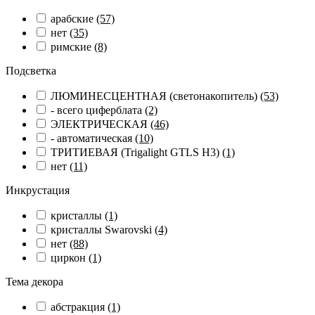
арабские
(57)
нет
(35)
римские
(8)
Подсветка
ЛЮМИНЕСЦЕНТНАЯ (светонакопитель)
(53)
- всего циферблата
(2)
ЭЛЕКТРИЧЕСКАЯ
(46)
- автоматическая
(10)
ТРИТИЕВАЯ (Trigalight GTLS H3)
(1)
нет
(11)
Инкрустация
кристаллы
(1)
кристаллы Swarovski
(4)
нет
(88)
циркон
(1)
Тема декора
абстракция
(1)