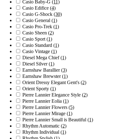
Casio Baby-G
(11)
Casio Edifice
(4)
Casio G-Shock
(30)
Casio General
(1)
Casio Pro-Trek
(1)
Casio Sheen
(2)
Casio Sport
(1)
Casio Standard
(1)
Casio Vintage
(1)
Diesel Mega Chief
(1)
Diesel Silver
(1)
Earnshaw Barallier
(3)
Earnshaw Brewster
(1)
Orient Dressy Elegant Gent's
(2)
Orient Sporty
(1)
Pierre Lannier Elegance Style
(2)
Pierre Lannier Eolia
(1)
Pierre Lannier Flowers
(5)
Pierre Lannier Mirage
(1)
Pierre Lannier Small is Beautiful
(1)
Rhythm Automatic
(2)
Rhythm Individual
(1)
Rhythm Stylish
(1)