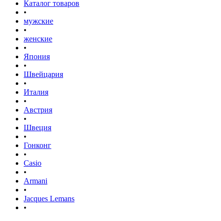
Каталог товаров
•
мужские
•
женские
•
Япония
•
Швейцария
•
Италия
•
Австрия
•
Швеция
•
Гонконг
•
Casio
•
Armani
•
Jacques Lemans
•