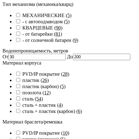
Тип механизма (механика/кварц)
МЕХАНИЧЕСКИЕ
(5)
- с автоподзаводом
(5)
КВАРЦЕВЫЕ
(90)
- от батарейки
(81)
- от солнечной батареи
(9)
Водонепроницаемость, метров
От
До
Материал корпуса
PVD/IP покрытие
(28)
пластик
(26)
пластик (карбон)
(5)
позолота
(12)
сталь
(54)
сталь + пластик
(4)
сталь + пластик (карбон)
(6)
Материал браслета/ремешка
PVD/IP покрытие
(10)