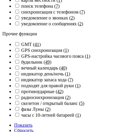
карты местности
(1)
поиск телефона
(7)
синхронизация с телефоном
(7)
уведомление о звонках
(2)
уведомление о сообщениях
(2)
Прочие функции
GMT
(41)
GPS синхронизация
(1)
GPS-настройка часового пояса
(1)
будильник
(49)
вечный календарь
(40)
индикатор день/ночь
(1)
индикатор запаса хода
(7)
подходят для правой руки
(1)
противоударные
(42)
радиосинхронизация
(2)
скелетон / открытый баланс
(5)
фазы Луны
(2)
часы с 10-летней батареей
(1)
Показать
Сбросить