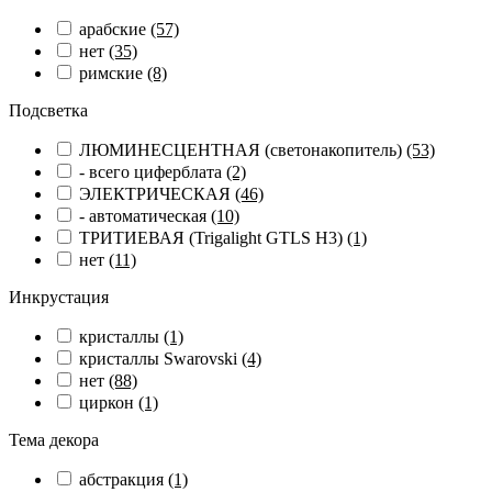
арабские
(57)
нет
(35)
римские
(8)
Подсветка
ЛЮМИНЕСЦЕНТНАЯ (светонакопитель)
(53)
- всего циферблата
(2)
ЭЛЕКТРИЧЕСКАЯ
(46)
- автоматическая
(10)
ТРИТИЕВАЯ (Trigalight GTLS H3)
(1)
нет
(11)
Инкрустация
кристаллы
(1)
кристаллы Swarovski
(4)
нет
(88)
циркон
(1)
Тема декора
абстракция
(1)