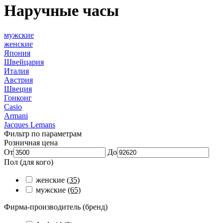
Наручные часы
мужские
женские
Япония
Швейцария
Италия
Австрия
Швеция
Гонконг
Casio
Armani
Jacques Lemans
Фильтр по параметрам
Розничная цена
От
До
Пол (для кого)
женские
(35)
мужские
(65)
Фирма-производитель (бренд)