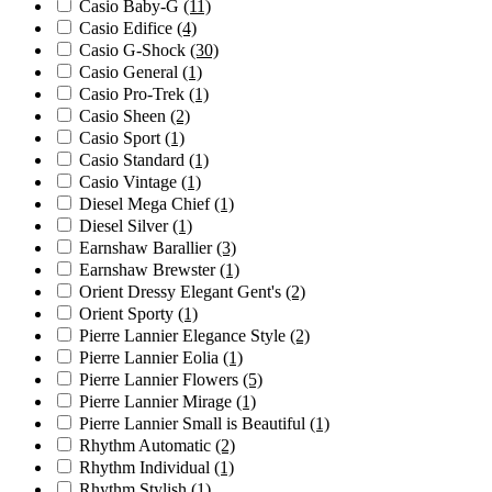
Casio Baby-G
(11)
Casio Edifice
(4)
Casio G-Shock
(30)
Casio General
(1)
Casio Pro-Trek
(1)
Casio Sheen
(2)
Casio Sport
(1)
Casio Standard
(1)
Casio Vintage
(1)
Diesel Mega Chief
(1)
Diesel Silver
(1)
Earnshaw Barallier
(3)
Earnshaw Brewster
(1)
Orient Dressy Elegant Gent's
(2)
Orient Sporty
(1)
Pierre Lannier Elegance Style
(2)
Pierre Lannier Eolia
(1)
Pierre Lannier Flowers
(5)
Pierre Lannier Mirage
(1)
Pierre Lannier Small is Beautiful
(1)
Rhythm Automatic
(2)
Rhythm Individual
(1)
Rhythm Stylish
(1)