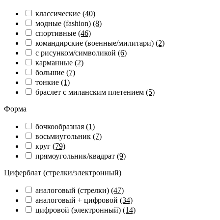
классические
(40)
модные (fashion)
(8)
спортивные
(46)
командирские (военные/милитари)
(2)
с рисунком/символикой
(6)
карманные
(2)
большие
(7)
тонкие
(1)
браслет с миланским плетением
(5)
Форма
бочкообразная
(1)
восьмиугольник
(7)
круг
(79)
прямоугольник/квадрат
(9)
Циферблат (стрелки/электронный)
аналоговый (стрелки)
(47)
аналоговый + цифровой
(34)
цифровой (электронный)
(14)