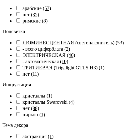
арабские
(57)
нет
(35)
римские
(8)
Подсветка
ЛЮМИНЕСЦЕНТНАЯ (светонакопитель)
(53)
- всего циферблата
(2)
ЭЛЕКТРИЧЕСКАЯ
(46)
- автоматическая
(10)
ТРИТИЕВАЯ (Trigalight GTLS H3)
(1)
нет
(11)
Инкрустация
кристаллы
(1)
кристаллы Swarovski
(4)
нет
(88)
циркон
(1)
Тема декора
абстракция
(1)