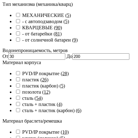
Тип механизма (механика/кварц)
МЕХАНИЧЕСКИЕ
(5)
- с автоподзаводом
(5)
КВАРЦЕВЫЕ
(90)
- от батарейки
(81)
- от солнечной батареи
(9)
Водонепроницаемость, метров
От
До
Материал корпуса
PVD/IP покрытие
(28)
пластик
(26)
пластик (карбон)
(5)
позолота
(12)
сталь
(54)
сталь + пластик
(4)
сталь + пластик (карбон)
(6)
Материал браслета/ремешка
PVD/IP покрытие
(10)