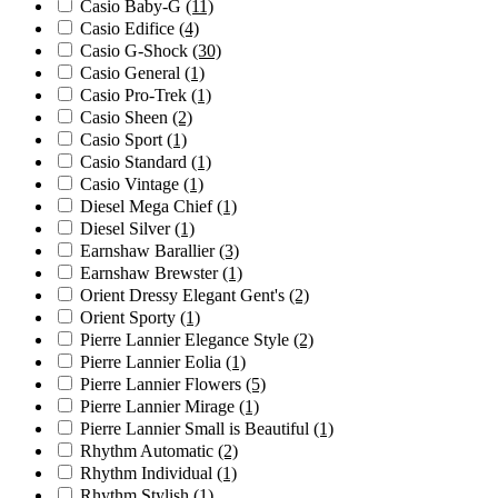
Casio Baby-G
(11)
Casio Edifice
(4)
Casio G-Shock
(30)
Casio General
(1)
Casio Pro-Trek
(1)
Casio Sheen
(2)
Casio Sport
(1)
Casio Standard
(1)
Casio Vintage
(1)
Diesel Mega Chief
(1)
Diesel Silver
(1)
Earnshaw Barallier
(3)
Earnshaw Brewster
(1)
Orient Dressy Elegant Gent's
(2)
Orient Sporty
(1)
Pierre Lannier Elegance Style
(2)
Pierre Lannier Eolia
(1)
Pierre Lannier Flowers
(5)
Pierre Lannier Mirage
(1)
Pierre Lannier Small is Beautiful
(1)
Rhythm Automatic
(2)
Rhythm Individual
(1)
Rhythm Stylish
(1)