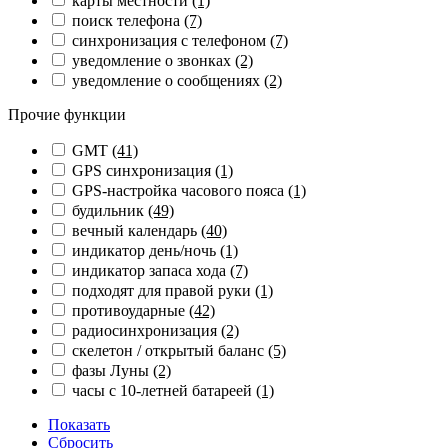
карты местности
(1)
поиск телефона
(7)
синхронизация с телефоном
(7)
уведомление о звонках
(2)
уведомление о сообщениях
(2)
Прочие функции
GMT
(41)
GPS синхронизация
(1)
GPS-настройка часового пояса
(1)
будильник
(49)
вечный календарь
(40)
индикатор день/ночь
(1)
индикатор запаса хода
(7)
подходят для правой руки
(1)
противоударные
(42)
радиосинхронизация
(2)
скелетон / открытый баланс
(5)
фазы Луны
(2)
часы с 10-летней батареей
(1)
Показать
Сбросить