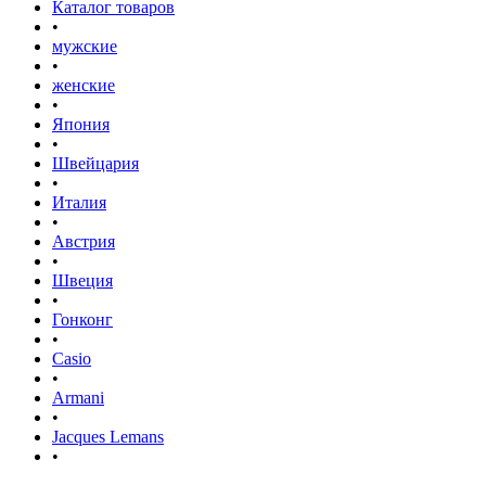
Каталог товаров
•
мужские
•
женские
•
Япония
•
Швейцария
•
Италия
•
Австрия
•
Швеция
•
Гонконг
•
Casio
•
Armani
•
Jacques Lemans
•