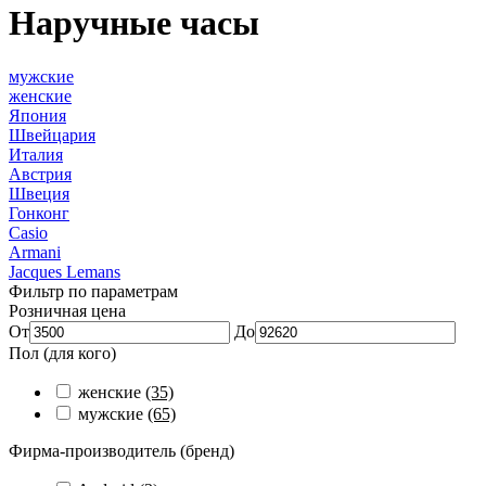
Наручные часы
мужские
женские
Япония
Швейцария
Италия
Австрия
Швеция
Гонконг
Casio
Armani
Jacques Lemans
Фильтр по параметрам
Розничная цена
От
До
Пол (для кого)
женские
(35)
мужские
(65)
Фирма-производитель (бренд)