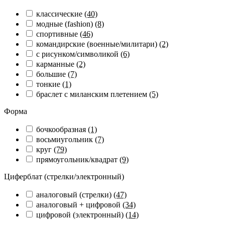
классические
(40)
модные (fashion)
(8)
спортивные
(46)
командирские (военные/милитари)
(2)
с рисунком/символикой
(6)
карманные
(2)
большие
(7)
тонкие
(1)
браслет с миланским плетением
(5)
Форма
бочкообразная
(1)
восьмиугольник
(7)
круг
(79)
прямоугольник/квадрат
(9)
Циферблат (стрелки/электронный)
аналоговый (стрелки)
(47)
аналоговый + цифровой
(34)
цифровой (электронный)
(14)