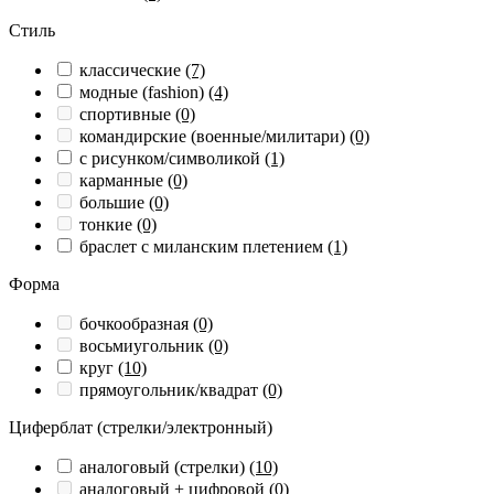
Стиль
классические
(7)
модные (fashion)
(4)
спортивные
(0)
командирские (военные/милитари)
(0)
с рисунком/символикой
(1)
карманные
(0)
большие
(0)
тонкие
(0)
браслет с миланским плетением
(1)
Форма
бочкообразная
(0)
восьмиугольник
(0)
круг
(10)
прямоугольник/квадрат
(0)
Циферблат (стрелки/электронный)
аналоговый (стрелки)
(10)
аналоговый + цифровой
(0)