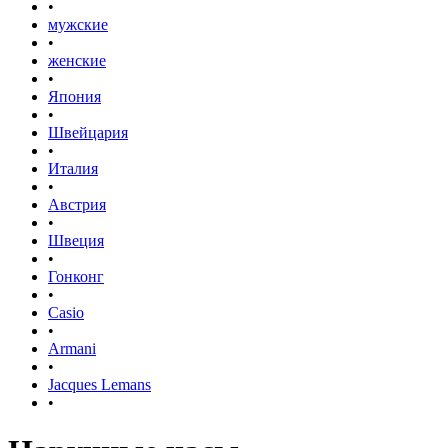
•
мужские
•
женские
•
Япония
•
Швейцария
•
Италия
•
Австрия
•
Швеция
•
Гонконг
•
Casio
•
Armani
•
Jacques Lemans
•