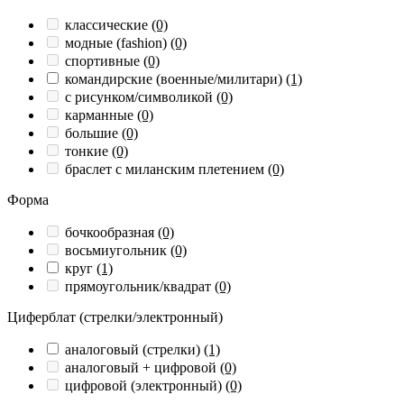
классические
(0)
модные (fashion)
(0)
спортивные
(0)
командирские (военные/милитари)
(1)
с рисунком/символикой
(0)
карманные
(0)
большие
(0)
тонкие
(0)
браслет с миланским плетением
(0)
Форма
бочкообразная
(0)
восьмиугольник
(0)
круг
(1)
прямоугольник/квадрат
(0)
Циферблат (стрелки/электронный)
аналоговый (стрелки)
(1)
аналоговый + цифровой
(0)
цифровой (электронный)
(0)