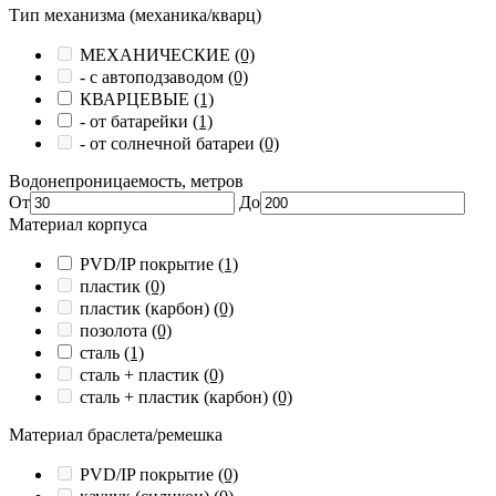
Тип механизма (механика/кварц)
МЕХАНИЧЕСКИЕ
(0)
- с автоподзаводом
(0)
КВАРЦЕВЫЕ
(1)
- от батарейки
(1)
- от солнечной батареи
(0)
Водонепроницаемость, метров
От
До
Материал корпуса
PVD/IP покрытие
(1)
пластик
(0)
пластик (карбон)
(0)
позолота
(0)
сталь
(1)
сталь + пластик
(0)
сталь + пластик (карбон)
(0)
Материал браслета/ремешка
PVD/IP покрытие
(0)