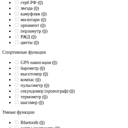
герб РФ
(0)
звезда
(0)
камуфляж
(0)
милитари
(0)
орнамент
(0)
перламутр
(0)
РЖД
(0)
цветы
(0)
Спортивные функции
GPS навигация
(0)
барометр
(0)
высотомер
(0)
компас
(0)
пульсометр
(0)
секундомер (хронограф)
(0)
термометр
(0)
шагомер
(0)
Умные функции
Bluetooth
(0)