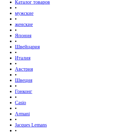
Каталог товаров
•
мужские
•
женские
•
Япония
•
Швейцария
•
Италия
•
Австрия
•
Швеция
•
Гонконг
•
Casio
•
Armani
•
Jacques Lemans
•