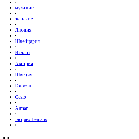
•
мужские
•
женские
•
Япония
•
Швейцария
•
Италия
•
Австрия
•
Швеция
•
Гонконг
•
Casio
•
Armani
•
Jacques Lemans
•