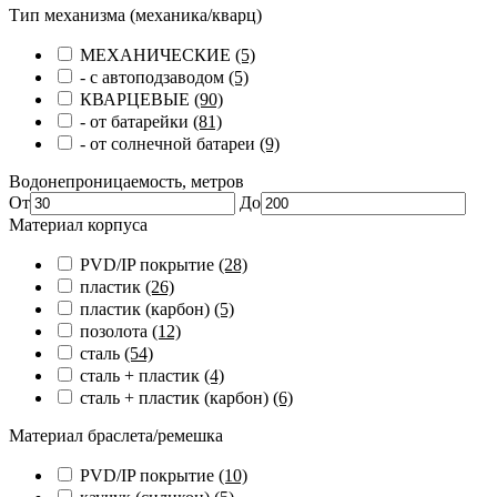
Тип механизма (механика/кварц)
МЕХАНИЧЕСКИЕ
(5)
- с автоподзаводом
(5)
КВАРЦЕВЫЕ
(90)
- от батарейки
(81)
- от солнечной батареи
(9)
Водонепроницаемость, метров
От
До
Материал корпуса
PVD/IP покрытие
(28)
пластик
(26)
пластик (карбон)
(5)
позолота
(12)
сталь
(54)
сталь + пластик
(4)
сталь + пластик (карбон)
(6)
Материал браслета/ремешка
PVD/IP покрытие
(10)