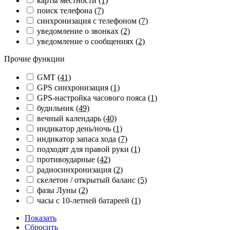
карты местности
(1)
поиск телефона
(7)
синхронизация с телефоном
(7)
уведомление о звонках
(2)
уведомление о сообщениях
(2)
Прочие функции
GMT
(41)
GPS синхронизация
(1)
GPS-настройка часового пояса
(1)
будильник
(49)
вечный календарь
(40)
индикатор день/ночь
(1)
индикатор запаса хода
(7)
подходят для правой руки
(1)
противоударные
(42)
радиосинхронизация
(2)
скелетон / открытый баланс
(5)
фазы Луны
(2)
часы с 10-летней батареей
(1)
Показать
Сбросить