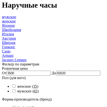
Наручные часы
мужские
женские
Япония
Швейцария
Италия
Австрия
Швеция
Гонконг
Casio
Armani
Jacques Lemans
Фильтр по параметрам
Розничная цена
От
До
Пол (для кого)
женские
(35)
мужские
(65)
Фирма-производитель (бренд)