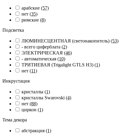
арабские
(57)
нет
(35)
римские
(8)
Подсветка
ЛЮМИНЕСЦЕНТНАЯ (светонакопитель)
(53)
- всего циферблата
(2)
ЭЛЕКТРИЧЕСКАЯ
(46)
- автоматическая
(10)
ТРИТИЕВАЯ (Trigalight GTLS H3)
(1)
нет
(11)
Инкрустация
кристаллы
(1)
кристаллы Swarovski
(4)
нет
(88)
циркон
(1)
Тема декора
абстракция
(1)