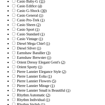
Casio Baby-G
(11)
Casio Edifice
(4)
Casio G-Shock
(30)
Casio General
(1)
Casio Pro-Trek
(1)
Casio Sheen
(2)
Casio Sport
(1)
Casio Standard
(1)
Casio Vintage
(1)
Diesel Mega Chief
(1)
Diesel Silver
(1)
Earnshaw Barallier
(3)
Earnshaw Brewster
(1)
Orient Dressy Elegant Gent's
(2)
Orient Sporty
(1)
Pierre Lannier Elegance Style
(2)
Pierre Lannier Eolia
(1)
Pierre Lannier Flowers
(5)
Pierre Lannier Mirage
(1)
Pierre Lannier Small is Beautiful
(1)
Rhythm Automatic
(2)
Rhythm Individual
(1)
Rhythm Stylish
(1)