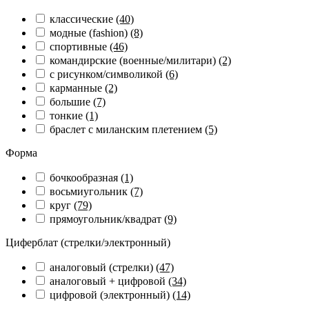
классические
(40)
модные (fashion)
(8)
спортивные
(46)
командирские (военные/милитари)
(2)
с рисунком/символикой
(6)
карманные
(2)
большие
(7)
тонкие
(1)
браслет с миланским плетением
(5)
Форма
бочкообразная
(1)
восьмиугольник
(7)
круг
(79)
прямоугольник/квадрат
(9)
Циферблат (стрелки/электронный)
аналоговый (стрелки)
(47)
аналоговый + цифровой
(34)
цифровой (электронный)
(14)