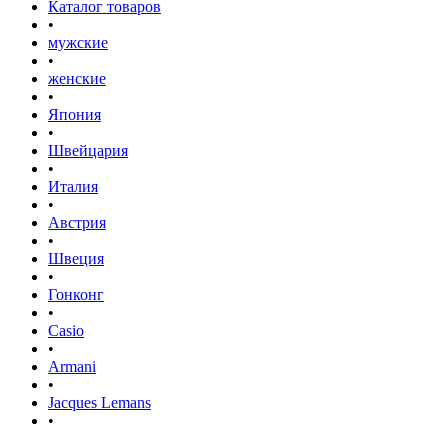
Каталог товаров
•
мужские
•
женские
•
Япония
•
Швейцария
•
Италия
•
Австрия
•
Швеция
•
Гонконг
•
Casio
•
Armani
•
Jacques Lemans
•