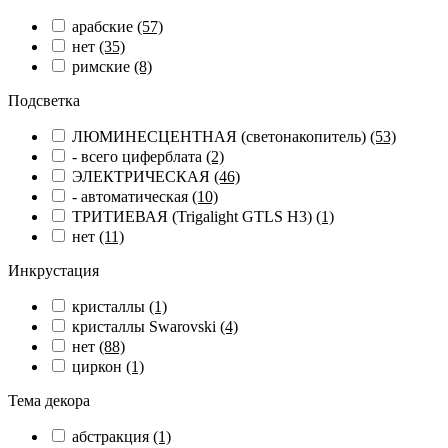
арабские
(57)
нет
(35)
римские
(8)
Подсветка
ЛЮМИНЕСЦЕНТНАЯ (светонакопитель)
(53)
- всего циферблата
(2)
ЭЛЕКТРИЧЕСКАЯ
(46)
- автоматическая
(10)
ТРИТИЕВАЯ (Trigalight GTLS H3)
(1)
нет
(11)
Инкрустация
кристаллы
(1)
кристаллы Swarovski
(4)
нет
(88)
циркон
(1)
Тема декора
абстракция
(1)