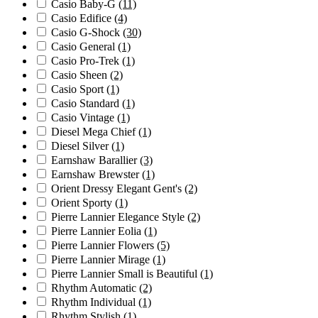
Casio Baby-G
(11)
Casio Edifice
(4)
Casio G-Shock
(30)
Casio General
(1)
Casio Pro-Trek
(1)
Casio Sheen
(2)
Casio Sport
(1)
Casio Standard
(1)
Casio Vintage
(1)
Diesel Mega Chief
(1)
Diesel Silver
(1)
Earnshaw Barallier
(3)
Earnshaw Brewster
(1)
Orient Dressy Elegant Gent's
(2)
Orient Sporty
(1)
Pierre Lannier Elegance Style
(2)
Pierre Lannier Eolia
(1)
Pierre Lannier Flowers
(5)
Pierre Lannier Mirage
(1)
Pierre Lannier Small is Beautiful
(1)
Rhythm Automatic
(2)
Rhythm Individual
(1)
Rhythm Stylish
(1)