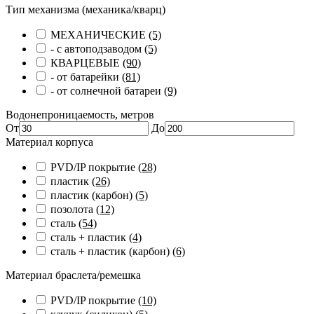
Тип механизма (механика/кварц)
МЕХАНИЧЕСКИЕ
(5)
- с автоподзаводом
(5)
КВАРЦЕВЫЕ
(90)
- от батарейки
(81)
- от солнечной батареи
(9)
Водонепроницаемость, метров
От
До
Материал корпуса
PVD/IP покрытие
(28)
пластик
(26)
пластик (карбон)
(5)
позолота
(12)
сталь
(54)
сталь + пластик
(4)
сталь + пластик (карбон)
(6)
Материал браслета/ремешка
PVD/IP покрытие
(10)