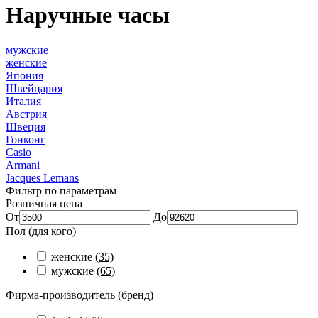
Наручные часы
мужские
женские
Япония
Швейцария
Италия
Австрия
Швеция
Гонконг
Casio
Armani
Jacques Lemans
Фильтр по параметрам
Розничная цена
От
До
Пол (для кого)
женские
(35)
мужские
(65)
Фирма-производитель (бренд)