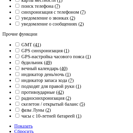
карты местности
(1)
поиск телефона
(7)
синхронизация с телефоном
(7)
уведомление о звонках
(2)
уведомление о сообщениях
(2)
Прочие функции
GMT
(41)
GPS синхронизация
(1)
GPS-настройка часового пояса
(1)
будильник
(49)
вечный календарь
(40)
индикатор день/ночь
(1)
индикатор запаса хода
(7)
подходят для правой руки
(1)
противоударные
(42)
радиосинхронизация
(2)
скелетон / открытый баланс
(5)
фазы Луны
(2)
часы с 10-летней батареей
(1)
Показать
Сбросить