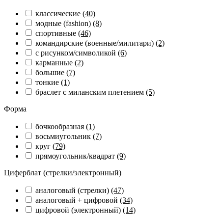
классические
(40)
модные (fashion)
(8)
спортивные
(46)
командирские (военные/милитари)
(2)
с рисунком/символикой
(6)
карманные
(2)
большие
(7)
тонкие
(1)
браслет с миланским плетением
(5)
Форма
бочкообразная
(1)
восьмиугольник
(7)
круг
(79)
прямоугольник/квадрат
(9)
Циферблат (стрелки/электронный)
аналоговый (стрелки)
(47)
аналоговый + цифровой
(34)
цифровой (электронный)
(14)