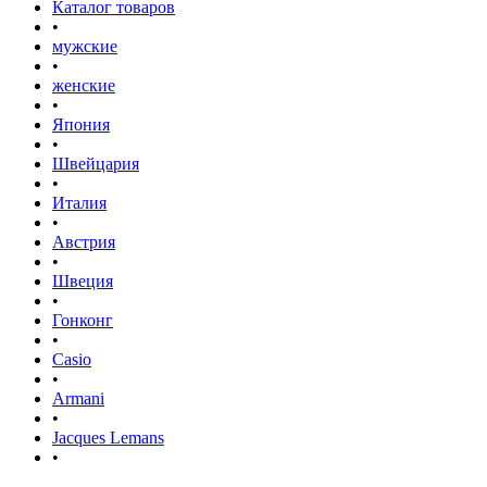
Каталог товаров
•
мужские
•
женские
•
Япония
•
Швейцария
•
Италия
•
Австрия
•
Швеция
•
Гонконг
•
Casio
•
Armani
•
Jacques Lemans
•