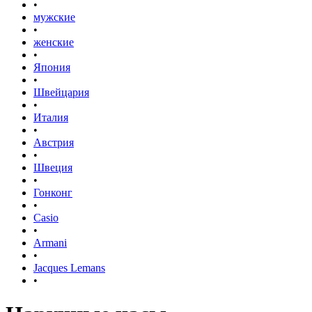
•
мужские
•
женские
•
Япония
•
Швейцария
•
Италия
•
Австрия
•
Швеция
•
Гонконг
•
Casio
•
Armani
•
Jacques Lemans
•