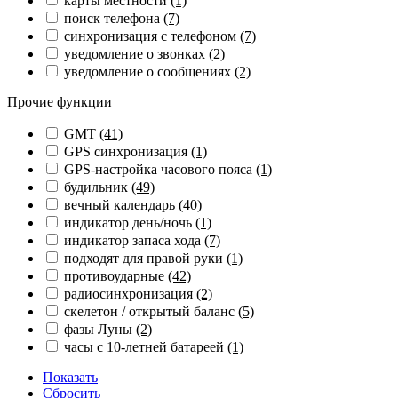
карты местности
(1)
поиск телефона
(7)
синхронизация с телефоном
(7)
уведомление о звонках
(2)
уведомление о сообщениях
(2)
Прочие функции
GMT
(41)
GPS синхронизация
(1)
GPS-настройка часового пояса
(1)
будильник
(49)
вечный календарь
(40)
индикатор день/ночь
(1)
индикатор запаса хода
(7)
подходят для правой руки
(1)
противоударные
(42)
радиосинхронизация
(2)
скелетон / открытый баланс
(5)
фазы Луны
(2)
часы с 10-летней батареей
(1)
Показать
Сбросить