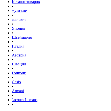
Каталог товаров
•
мужские
•
женские
•
Япония
•
Швейцария
•
Италия
•
Австрия
•
Швеция
•
Гонконг
•
Casio
•
Armani
•
Jacques Lemans
•