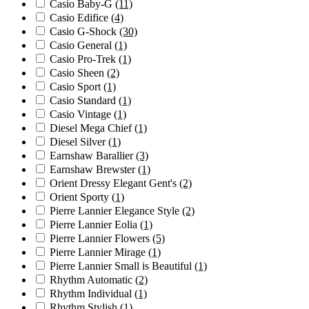
Casio Baby-G
(11)
Casio Edifice
(4)
Casio G-Shock
(30)
Casio General
(1)
Casio Pro-Trek
(1)
Casio Sheen
(2)
Casio Sport
(1)
Casio Standard
(1)
Casio Vintage
(1)
Diesel Mega Chief
(1)
Diesel Silver
(1)
Earnshaw Barallier
(3)
Earnshaw Brewster
(1)
Orient Dressy Elegant Gent's
(2)
Orient Sporty
(1)
Pierre Lannier Elegance Style
(2)
Pierre Lannier Eolia
(1)
Pierre Lannier Flowers
(5)
Pierre Lannier Mirage
(1)
Pierre Lannier Small is Beautiful
(1)
Rhythm Automatic
(2)
Rhythm Individual
(1)
Rhythm Stylish
(1)