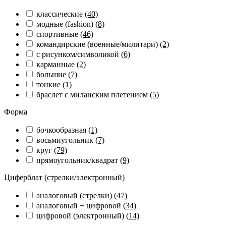
классические
(40)
модные (fashion)
(8)
спортивные
(46)
командирские (военные/милитари)
(2)
с рисунком/символикой
(6)
карманные
(2)
большие
(7)
тонкие
(1)
браслет с миланским плетением
(5)
Форма
бочкообразная
(1)
восьмиугольник
(7)
круг
(79)
прямоугольник/квадрат
(9)
Циферблат (стрелки/электронный)
аналоговый (стрелки)
(47)
аналоговый + цифровой
(34)
цифровой (электронный)
(14)