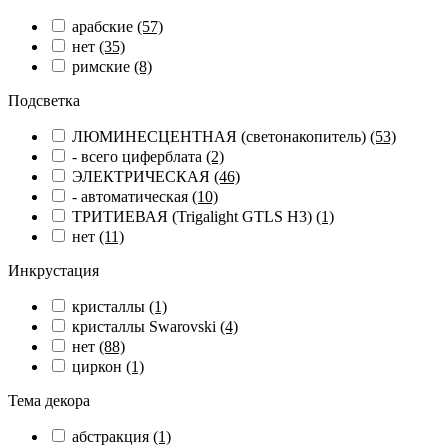
арабские
(57)
нет
(35)
римские
(8)
Подсветка
ЛЮМИНЕСЦЕНТНАЯ (светонакопитель)
(53)
- всего циферблата
(2)
ЭЛЕКТРИЧЕСКАЯ
(46)
- автоматическая
(10)
ТРИТИЕВАЯ (Trigalight GTLS H3)
(1)
нет
(11)
Инкрустация
кристаллы
(1)
кристаллы Swarovski
(4)
нет
(88)
циркон
(1)
Тема декора
абстракция
(1)