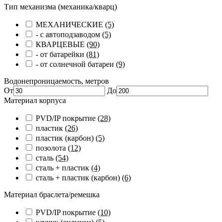
Тип механизма (механика/кварц)
МЕХАНИЧЕСКИЕ
(5)
- с автоподзаводом
(5)
КВАРЦЕВЫЕ
(90)
- от батарейки
(81)
- от солнечной батареи
(9)
Водонепроницаемость, метров
От
До
Материал корпуса
PVD/IP покрытие
(28)
пластик
(26)
пластик (карбон)
(5)
позолота
(12)
сталь
(54)
сталь + пластик
(4)
сталь + пластик (карбон)
(6)
Материал браслета/ремешка
PVD/IP покрытие
(10)