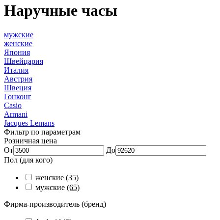
Наручные часы
мужские
женские
Япония
Швейцария
Италия
Австрия
Швеция
Гонконг
Casio
Armani
Jacques Lemans
Фильтр по параметрам
Розничная цена
От
До
Пол (для кого)
женские
(35)
мужские
(65)
Фирма-производитель (бренд)