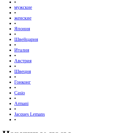
•
мужские
•
женские
•
Япония
•
Швейцария
•
Италия
•
Австрия
•
Швеция
•
Гонконг
•
Casio
•
Armani
•
Jacques Lemans
•