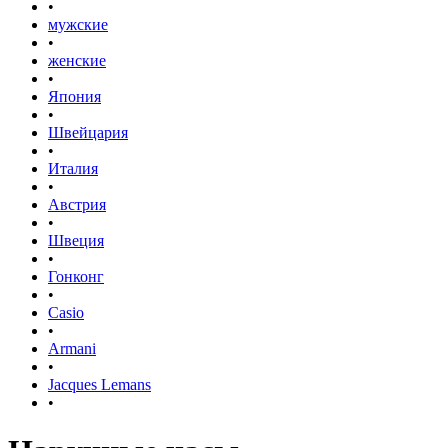
•
мужские
•
женские
•
Япония
•
Швейцария
•
Италия
•
Австрия
•
Швеция
•
Гонконг
•
Casio
•
Armani
•
Jacques Lemans
•