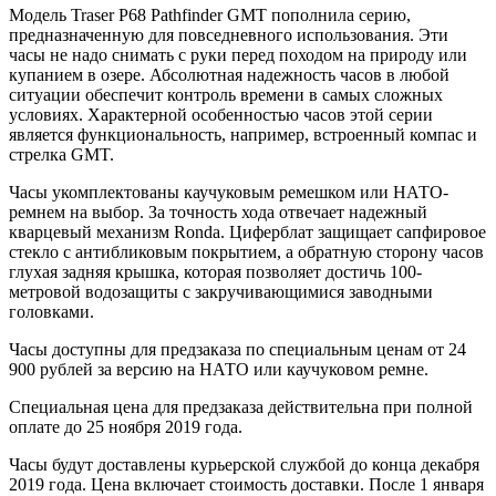
Модель Traser P68 Pathfinder GMT пополнила серию,
предназначенную для повседневного использования. Эти
часы не надо снимать с руки перед походом на природу или
купанием в озере. Абсолютная надежность часов в любой
ситуации обеспечит контроль времени в самых сложных
условиях. Характерной особенностью часов этой серии
является функциональность, например, встроенный компас и
стрелка GMT.
Часы укомплектованы каучуковым ремешком или НАТО-
ремнем на выбор. За точность хода отвечает надежный
кварцевый механизм Ronda. Циферблат защищает сапфировое
стекло с антибликовым покрытием, а обратную сторону часов
глухая задняя крышка, которая позволяет достичь 100-
метровой водозащиты c закручивающимися заводными
головками.
Часы доступны для предзаказа по специальным ценам от 24
900 рублей за версию на НАТО или каучуковом ремне.
Специальная цена для предзаказа действительна при полной
оплате до 25 ноября 2019 года.
Часы будут доставлены курьерской службой до конца декабря
2019 года. Цена включает стоимость доставки. После 1 января