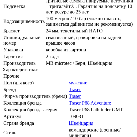
тритиевые самоактивируемые источники
Подсветка
– тригалайт® . Гарантия на подсветку 10
лет, ресурс до 25 лет.
100 метров / 10 бар (можно плавать,
Водозащищенность
заниматься дайвингом не рекомендуется)
Браслет
24 мм, текстильный НАТО
Индивидуальный
семизначный, гравировка на задней
номер
крышке часов
Упаковка
коробка из картона
Гарантия
2 года
Производитель
МВ-microtec / Берн, Швейцария
Характеристики:
Прочие
Пол (для кого)
мужские
Бренд
Traser
Фирма-производитель (бренд)
Traser
Коллекция бренда
Traser P68 Adventure
Коллекция бренда - серия
Traser P68 Pathfinder GMT
Артикул
109031
Страна бренда
Швейцария
командирские (военные/
Стиль
милитари)